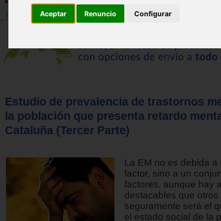
Aceptar
Renuncio
Configurar
Inicio
>
Revista
Estudio de prevalencia de trastornos m
la población que presenta retardo menta
Cataluña (Tercer Parte)
La EM no es debida a 
factor, sino a un conju
factores, aunque hay 
destacables que otros
seguramente será el q
el estado social de la