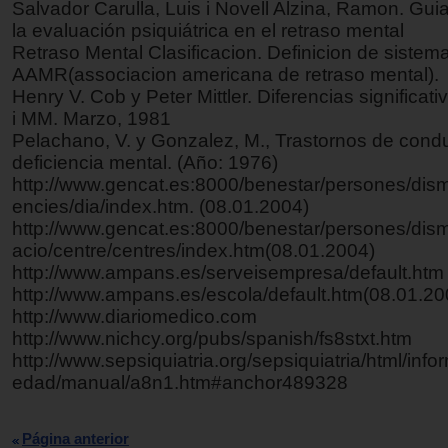
Salvador Carulla, Luis i Novell Alzina, Ramon. Guia
la evaluación psiquiátrica en el retraso mental
Retraso Mental Clasificacion. Definicion de siste
AAMR(associacion americana de retraso mental).
Henry V. Cob y Peter Mittler. Diferencias significat
i MM. Marzo, 1981
Pelachano, V. y Gonzalez, M., Trastornos de condu
deficiencia mental. (Año: 1976)
http://www.gencat.es:8000/benestar/persones/dism
encies/dia/index.htm. (08.01.2004)
http://www.gencat.es:8000/benestar/persones/dis
acio/centre/centres/index.htm(08.01.2004)
http://www.ampans.es/serveisempresa/default.htm
http://www.ampans.es/escola/default.htm(08.01.20
http://www.diariomedico.com
http://www.nichcy.org/pubs/spanish/fs8stxt.htm
http://www.sepsiquiatria.org/sepsiquiatria/html/inf
edad/manual/a8n1.htm#anchor489328
Página anterior