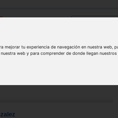
Buscar:
Formación
Directorio
Trabajo
Registro
ra mejorar tu experiencia de navegación en nuestra web, p
n nuestra web y para comprender de donde llegan nuestros v
zalez