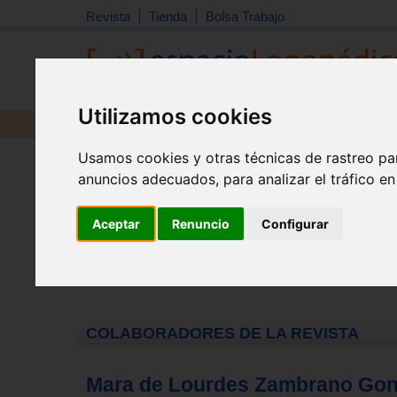
Revista
Tienda
Bolsa Trabajo
Utilizamos cookies
Revista
Libros
Material
Juguetes
Usamos cookies y otras técnicas de rastreo pa
Inicio
>
Colaboradores
anuncios adecuados, para analizar el tráfico e
Aceptar
Renuncio
Configurar
COLABORADORES DE LA REVISTA
Mara de Lourdes Zambrano Gon