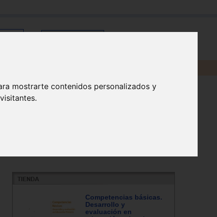
en:
ara mostrarte contenidos personalizados y
isitantes.
Competencias básicas.
Desarrollo y
evaluación en