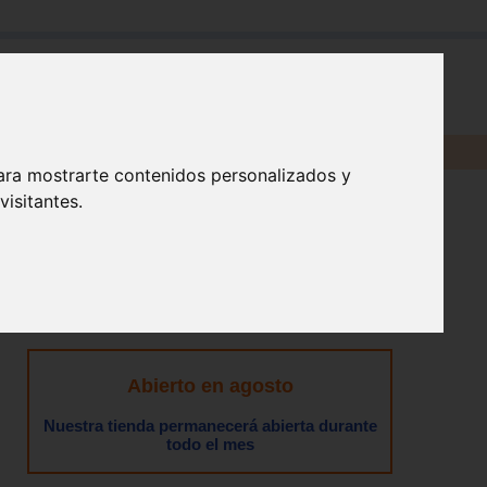
en:
ara mostrarte contenidos personalizados y
isitantes.
Abierto en agosto
Nuestra tienda permanecerá abierta durante
todo el mes