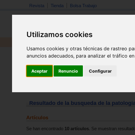
Revista
Tienda
Bolsa Trabajo
Utilizamos cookies
Revista
Libros
Material
Juguetes
Usamos cookies y otras técnicas de rastreo pa
anuncios adecuados, para analizar el tráfico e
Aceptar
Renuncio
Configurar
Resultado de la busqueda de la patologi
Artículos
Se han encontrado
10 artículos
. Se muestran resultado