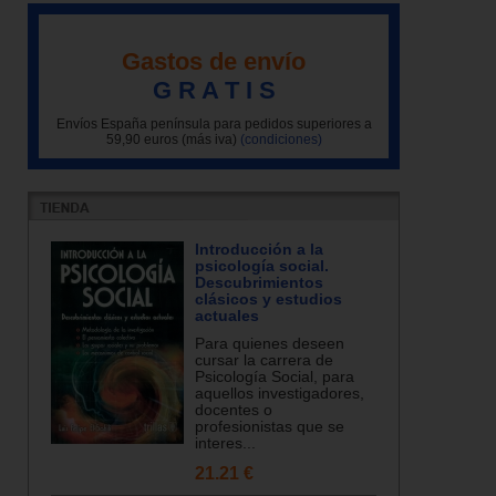
Gastos de envío
G R A T I S
Envíos España península para pedidos superiores a
59,90 euros (más iva)
(condiciones)
Introducción a la
psicología social.
Descubrimientos
clásicos y estudios
actuales
Para quienes deseen
cursar la carrera de
Psicología Social, para
aquellos investigadores,
docentes o
profesionistas que se
interes...
21.21 €