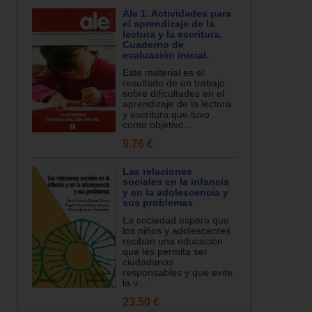
Ale 1. Actividades para
el aprendizaje de la
lectura y la escritura.
Cuaderno de
evaluación inicial.
Este material es el
resultado de un trabajo
sobre dificultades en el
aprendizaje de la lectura
y escritura que tuvo
como objetivo...
9.76 €
Las relaciones
sociales en la infancia
y en la adolescencia y
sus problemas
La sociedad espera que
los niños y adolescentes
reciban una educación
que les permita ser
ciudadanos
responsables y que evite
la v...
23.50 €