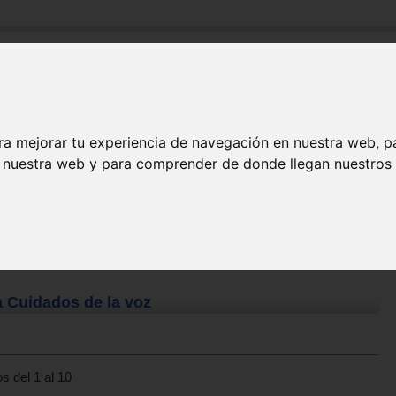
Buscar:
Formación
Directorio
Trabajo
Registro
ra mejorar tu experiencia de navegación en nuestra web, p
n nuestra web y para comprender de donde llegan nuestros v
a Cuidados de la voz
s del 1 al 10