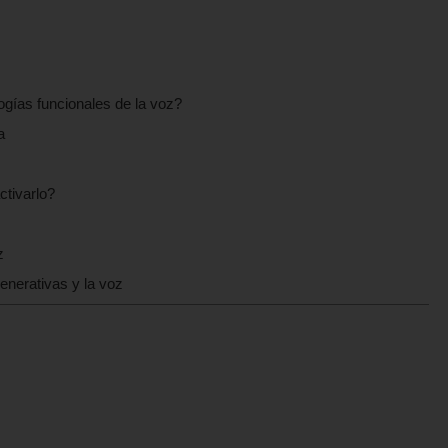
ogías funcionales de la voz?
a
ctivarlo?
z
nerativas y la voz