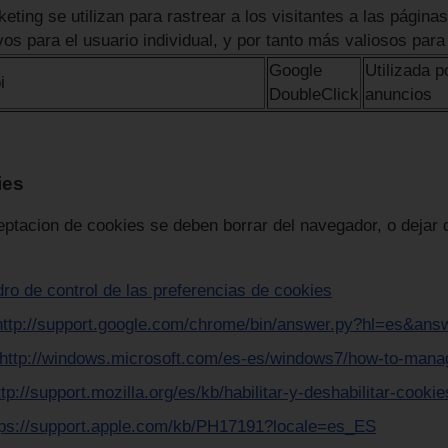
eting se utilizan para rastrear a los visitantes a las págin
vos para el usuario individual, y por tanto más valiosos para
Google
Utilizada 
i
DoubleClick
anuncios
ies
eptacion de cookies se deben borrar del navegador, o dejar 
dro de control de las preferencias de cookies
http://support.google.com/chrome/bin/answer.py?hl=es&an
http://windows.microsoft.com/es-es/windows7/how-to-manage
ttp://support.mozilla.org/es/kb/habilitar-y-deshabilitar-cooki
tps://support.apple.com/kb/PH17191?locale=es_ES