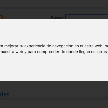
Buscar:
Formación
Directorio
Trabajo
Registro
l
|
Derechos reservados
|
Condiciones de venta
|
Colabora con nosotr
ra mejorar tu experiencia de navegación en nuestra web, p
n nuestra web y para comprender de donde llegan nuestros v
kies