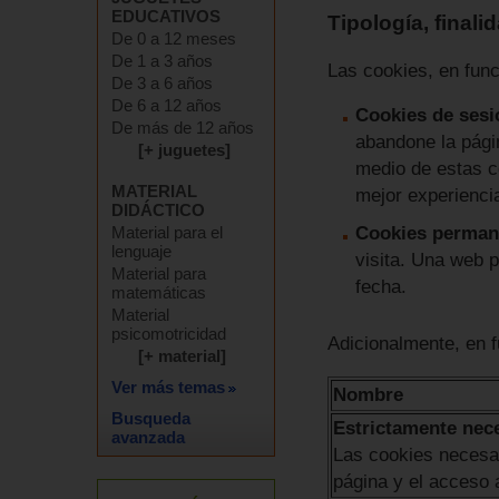
EDUCATIVOS
Tipología, final
De 0 a 12 meses
De 1 a 3 años
Las cookies, en fun
De 3 a 6 años
De 6 a 12 años
Cookies de sesi
De más de 12 años
abandone la págin
[+ juguetes]
medio de estas co
MATERIAL
mejor experiencia
DIDÁCTICO
Material para el
Cookies perman
lenguaje
visita. Una web 
Material para
fecha.
matemáticas
Material
psicomotricidad
Adicionalmente, en f
[+ material]
Ver más temas
Nombre
Busqueda
Estrictamente nec
avanzada
Las cookies necesar
página y el acceso 