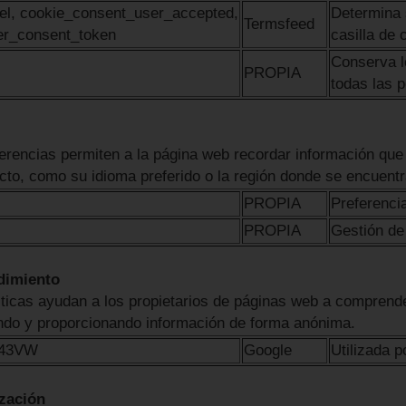
el, cookie_consent_user_accepted,
Determina s
Termsfeed
er_consent_token
casilla de
Conserva l
PROPIA
todas las p
erencias permiten a la página web recordar información que
to, como su idioma preferido o la región donde se encuentr
PROPIA
Preferenci
PROPIA
Gestión de
dimiento
ticas ayudan a los propietarios de páginas web a comprende
ndo y proporcionando información de forma anónima.
J43VW
Google
Utilizada p
ización