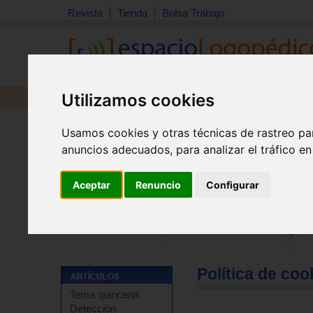
Revista
Tienda
Bolsa Trabajo
Utilizamos cookies
Revista
Libros
Material
Juguetes
Quienes somos
|
Filosofía
|
Código de ética
|
Aviso lega
Usamos cookies y otras técnicas de rastreo pa
Inicio
>
Nosotros
>
anuncios adecuados, para analizar el tráfico e
Aceptar
Renuncio
Configurar
Política de coo
Tema quincena
Detección