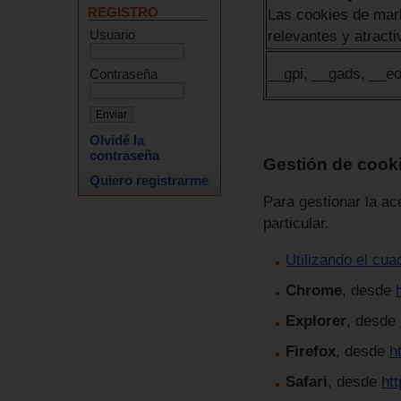
REGISTRO
Las cookies de mark
Usuario
relevantes y atracti
__gpi, __gads, __eo
Contraseña
Olvidé la
contraseña
Gestión de cook
Quiero registrarme
Para gestionar la ac
particular.
Utilizando el cua
Chrome
, desde
Explorer
, desde
Firefox
, desde
h
Safari
, desde
ht