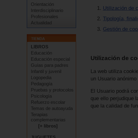
Orientación
Utilización de 
Interdisciplinario
Profesionales
Tipología, fina
Actualidad
Gestión de coo
LIBROS
Educación
Utilización de c
Educación especial
Guías para padres
La web utiliza cooki
Infantil y juvenil
Logopedia
un Usuario anónimo 
Pedagogía
Pruebas y protocolos
El Usuario podrá con
Psicología
que ello perjudique 
Refuerzo escolar
que la calidad de fu
Temas de autoayuda
Terapias
complementarias
[+ libros]
JUGUETES