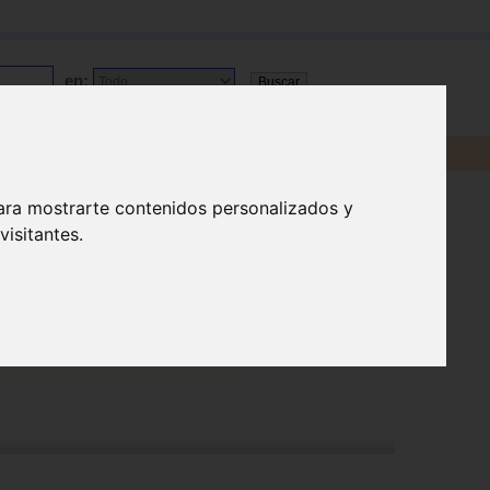
en:
os
|
Contácta
ara mostrarte contenidos personalizados y
isitantes.