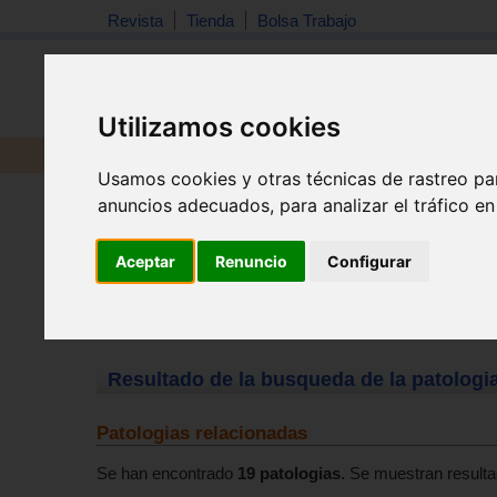
Revista
Tienda
Bolsa Trabajo
Utilizamos cookies
Revista
Libros
Material
Juguetes
Usamos cookies y otras técnicas de rastreo pa
anuncios adecuados, para analizar el tráfico e
Aceptar
Renuncio
Configurar
Resultado de la busqueda de la patolog
Patologias relacionadas
Se han encontrado
19 patologias
. Se muestran resulta