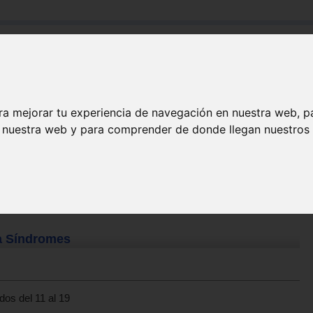
Buscar:
Formación
Directorio
Trabajo
Registro
ra mejorar tu experiencia de navegación en nuestra web, p
n nuestra web y para comprender de donde llegan nuestros v
ia Síndromes
dos del 11 al 19