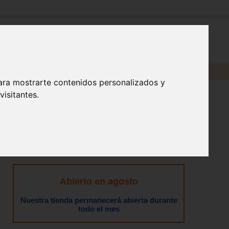
en:
ara mostrarte contenidos personalizados y
isitantes.
Abierto en agosto
Nuestra tienda permanecerá abierta durante
todo el mes