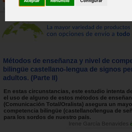
Aceptar
Renuncio
Configurar
Inicio
>
Revista
Métodos de enseñanza y nivel de comp
bilingüe castellano-lengua de signos p
adultos. (Parte II)
En estas circunstancias, este estudio intenta d
el uso de alguno de estos métodos de enseña
(Comunicación Total/Oralista) asegura un mayor
competencia bilingüe (castellano/lengua de se
para los sordos de nuestro país.
Irene García Benavides