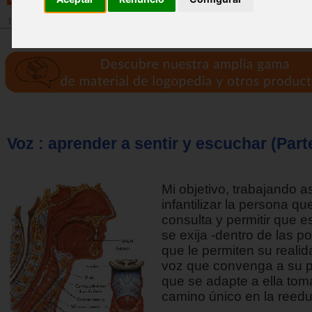
Inicio
>
Revista
Voz : aprender a sentir y escuchar (Parte
Mi objetivo, trabajando a
infantilizar la persona q
consulta y permitir que 
se exija -dentro de las po
que le permiten su realid
voz que convenga a su p
que se adapte a ella to
camino único en la reedu