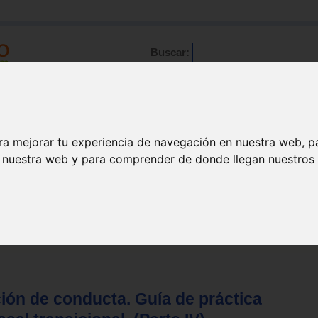
Buscar:
Formación
Directorio
Trabajo
Registro
ario
|
Profesionales
|
Glosario
|
Patologías
|
Actualidad
ra mejorar tu experiencia de navegación en nuestra web, p
n nuestra web y para comprender de donde llegan nuestros v
ión de conducta. Guía de práctica