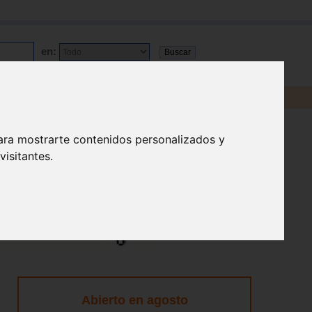
en:
ara mostrarte contenidos personalizados y
isitantes.
Abierto en agosto