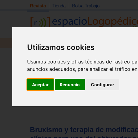
Revista
Tienda
Bolsa Trabajo
Revista
Libros
Material
Juguetes
Utilizamos cookies
Tema quincena
|
Detección
|
Orientación
|
Interdisciplin
Usamos cookies y otras técnicas de rastreo pa
Inicio
>
Revista
anuncios adecuados, para analizar el tráfico e
Aceptar
Renuncio
Configurar
Bruxismo y terapia de modificac