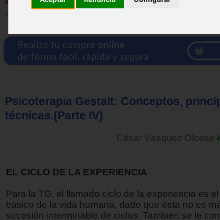
Inicio
>
Revista
Psicoterapia Gestalt: Conceptos, princi
técnicas.(Parte IV)
César Vásquez Olcese
EL CICLO DE LA EXPERIENCIA
Para la TG, el llamado ciclo de la experiencia es e
básico de la vida humana, dado que ésta no es má
sucesión interminable de ciclos. También se le co