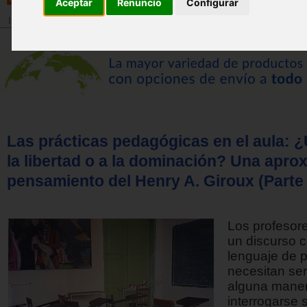
Aceptar
Renuncio
Configurar
Inicio
>
Revista
Las prácticas pedagógicas en el aula: 
la libertad o a la dominación? Una apro
pensamiento del Henry A. Giroux (Parte 
Los profesor
un discurso cr
lenguaje de p
necesitan se
alguna maner
interrogarse 