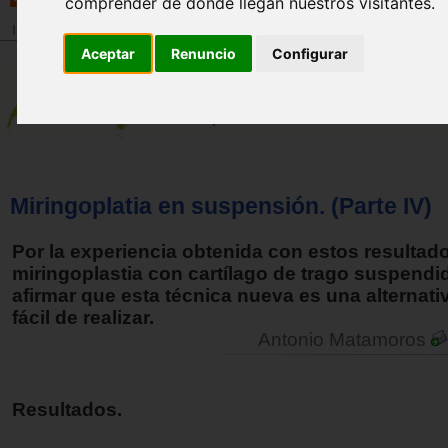
comprender de donde llegan nuestros visitantes.
Inicio
>
Revista
Aceptar
Renuncio
Configurar
Miringoplatia en suspensión. (Parte IV)
Por la experiencia obtenida con estos resultad
miringoplastia con cartílago de trago suspendi
afirmar que esta técnica nueva es una alternativ
fácil de realizar.
Antonio Matamoros
Resultados.