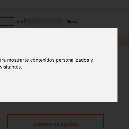
en:
ara mostrarte contenidos personalizados y
isitantes.
Abierto en agosto