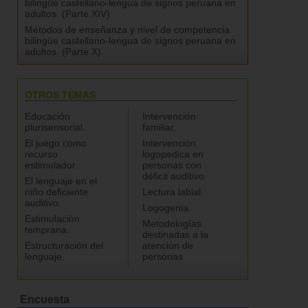
bilingüe castellano-lengua de signos peruana en
adultos. (Parte XIV)
Métodos de enseñanza y nivel de competencia
bilingüe castellano-lengua de signos peruana en
adultos. (Parte X)
OTROS TEMAS
Educación
Intervención
plurisensorial.
familiar.
El juego como
Intervención
recurso
logopedica en
estimulador.
personas con
déficit auditivo
El lenguaje en el
niño deficiente
Lectura labial.
auditivo.
Logogenia
Estimulación
Metodologías
temprana.
destinadas a la
Estructuración del
atención de
lenguaje.
personas
Encuesta