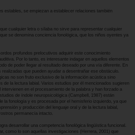
es estables, se empiezan a establecer relaciones también
ue cualquier letra o sílaba no sirve para representar cualquier
 que se denomina conciencia fonológica, que los niños oyentes ya
 sordos profundos prelocutivos adquirir este conocimiento
ditiva. Por lo tanto, es interesante indagar en aquellos elementos
do de poder llegar al resultado deseado por una vía diferente. En
 realizadas que pueden ayudar a desentrañar ese obstáculo.
gicas no son fruto exclusivo de la información acústica sino
s de la lectura labial. Varios estudios por él mencionados sugieren
l intervienen en el procesamiento de la palabra y han forzado a
 estudios de índole neuropsicológica (Campbell, 1987) están
de la fonología y es procesada por el hemisferio izquierdo, ya que
ensión y producción del lenguaje oral y de la lectura labial,
rostros permanecía intacto.
logra desarrollar una competencia fonológica lingüística funcional.
r, como lo son aquellas investigaciones (Herrera, 2001) que