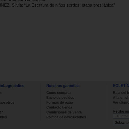
 Silvia: “La Escritura de niños sordos: etapa presilábica”
ioLogopédico
Nuestras garantías
BOLETÍ
os
Cómo comprar
Baja del b
Envío de pedidos
Alta en el
 nosotros
Formas de pago
Ver último
Contacto tienda
Recibe nue
27
Condiciones de venta
kies
Política de devoluciones