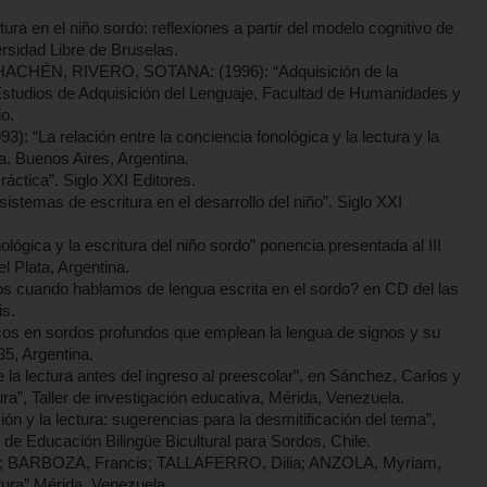
a en el niño sordo: reflexiones a partir del modelo cognitivo de
ersidad Libre de Bruselas.
ÉN, RIVERO, SOTANA: (1996): “Adquisición de la
 Estudios de Adquisición del Lenguaje, Facultad de Humanidades y
o.
 relación entre la conciencia fonológica y la lectura y la
a. Buenos Aires, Argentina.
áctica”. Siglo XXI Editores.
emas de escritura en el desarrollo del niño”. Siglo XXI
gica y la escritura del niño sordo” ponencia presentada al III
 Plata, Argentina.
cuando hablamos de lengua escrita en el sordo? en CD del las
is.
cos en sordos profundos que emplean la lengua de signos y su
35, Argentina.
la lectura antes del ingreso al preescolar”, en Sánchez, Carlos y
a”, Taller de investigación educativa, Mérida, Venezuela.
n y la lectura: sugerencias para la desmitificación del tema”,
e Educación Bilingüe Bicultural para Sordos, Chile.
; BARBOZA, Francis; TALLAFERRO, Dilia; ANZOLA, Myriam,
tura” Mérida, Venezuela.