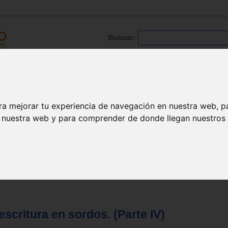
Buscar:
Formación
Directorio
Trabajo
Registro
ario
|
Profesionales
|
Glosario
|
Patologías
|
Actualidad
ra mejorar tu experiencia de navegación en nuestra web, p
n nuestra web y para comprender de donde llegan nuestros v
escritura en sordos. (Parte IV)