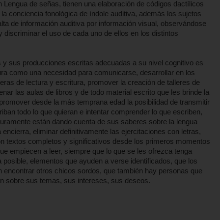
Lengua de señas, tienen una elaboración de códigos dactílicos
la conciencia fonológica de índole auditiva, además los sujetos
lta de información auditiva por información visual, observándose
 discriminar el uso de cada uno de ellos en los distintos
 y sus producciones escritas adecuadas a su nivel cognitivo es
ctura como una necesidad para comunicarse, desarrollar en los
ras de lectura y escritura, promover la creación de talleres de
ar las aulas de libros y de todo material escrito que les brinde la
 promover desde la más temprana edad la posibilidad de transmitir
criban todo lo que quieran e intentar comprender lo que escriben,
guramente están dando cuenta de sus saberes sobre la lengua
 encierra, eliminar definitivamente las ejercitaciones con letras,
con textos completos y significativos desde los primeros momentos
que empiecen a leer, siempre que lo que se les ofrezca tenga
era posible, elementos que ayuden a verse identificados, que los
en encontrar otros chicos sordos, que también hay personas que
ban sobre sus temas, sus intereses, sus deseos.