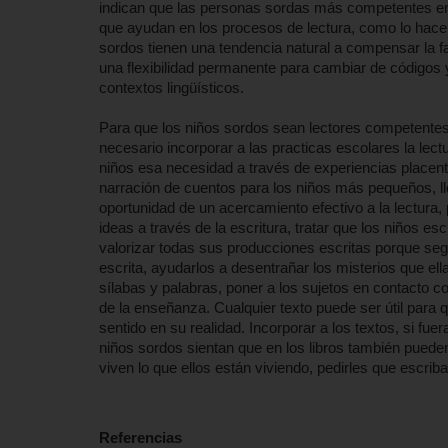
indican que las personas sordas más competentes en 
que ayudan en los procesos de lectura, como lo hace 
sordos tienen una tendencia natural a compensar la fa
una flexibilidad permanente para cambiar de códigos y
contextos lingüísticos.
Para que los niños sordos sean lectores competentes
necesario incorporar a las practicas escolares la le
niños esa necesidad a través de experiencias placente
narración de cuentos para los niños más pequeños, llen
oportunidad de un acercamiento efectivo a la lectura,
ideas a través de la escritura, tratar que los niños es
valorizar todas sus producciones escritas porque se
escrita, ayudarlos a desentrañar los misterios que ella
sílabas y palabras, poner a los sujetos en contacto 
de la enseñanza. Cualquier texto puede ser útil para 
sentido en su realidad. Incorporar a los textos, si fu
niños sordos sientan que en los libros también pued
viven lo que ellos están viviendo, pedirles que escri
Referencias