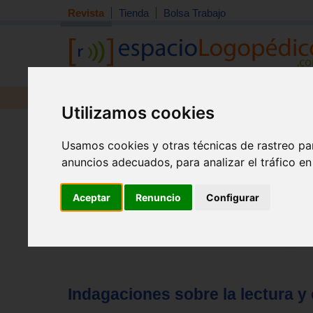
Revista
Tienda
Bolsa Trabajo
Revista
Libros
Material
Juguetes
Utilizamos cookies
Tema quincena
|
Detección
|
Orientación
|
Interdisciplin
Inicio
>
Revista
Usamos cookies y otras técnicas de rastreo pa
anuncios adecuados, para analizar el tráfico e
Aceptar
Renuncio
Configurar
Indagaciones sobre la lectura y 