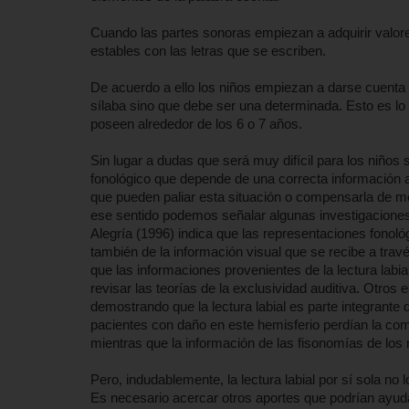
Cuando las partes sonoras empiezan a adquirir valor
estables con las letras que se escriben.
De acuerdo a ello los niños empiezan a darse cuenta q
sílaba sino que debe ser una determinada. Esto es lo
poseen alrededor de los 6 o 7 años.
Sin lugar a dudas que será muy difícil para los niños
fonológico que depende de una correcta información au
que pueden paliar esta situación o compensarla de mo
ese sentido podemos señalar algunas investigaciones
Alegría (1996) indica que las representaciones fonoló
también de la información visual que se recibe a travé
que las informaciones provenientes de la lectura labia
revisar las teorías de la exclusividad auditiva. Otros
demostrando que la lectura labial es parte integrante 
pacientes con daño en este hemisferio perdían la compr
mientras que la información de las fisonomías de los 
Pero, indudablemente, la lectura labial por sí sola no 
Es necesario acercar otros aportes que podrían ayuda