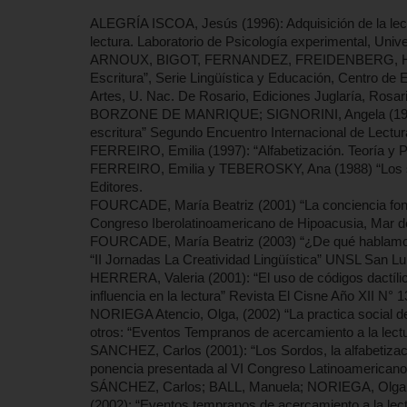
ALEGRÍA ISCOA, Jesús (1996): Adquisición de la lectur
lectura. Laboratorio de Psicología experimental, Univ
ARNOUX, BIGOT, FERNANDEZ, FREIDENBERG, HACH
Escritura”, Serie Lingüística y Educación, Centro de
Artes, U. Nac. De Rosario, Ediciones Juglaría, Rosari
BORZONE DE MANRIQUE; SIGNORINI, Angela (1993): “La
escritura” Segundo Encuentro Internacional de Lectur
FERREIRO, Emilia (1997): “Alfabetización. Teoría y Pr
FERREIRO, Emilia y TEBEROSKY, Ana (1988) “Los sist
Editores.
FOURCADE, María Beatriz (2001) “La conciencia fonoló
Congreso Iberolatinoamericano de Hipoacusia, Mar del
FOURCADE, María Beatriz (2003) “¿De qué hablamos 
“II Jornadas La Creatividad Lingüística” UNSL San Lu
HERRERA, Valeria (2001): “El uso de códigos dactíli
influencia en la lectura” Revista El Cisne Año XII N° 1
NORIEGA Atencio, Olga, (2002) “La practica social de 
otros: “Eventos Tempranos de acercamiento a la lectur
SANCHEZ, Carlos (2001): “Los Sordos, la alfabetizació
ponencia presentada al VI Congreso Latinoamericano d
SÁNCHEZ, Carlos; BALL, Manuela; NORIEGA, Olga
(2002): “Eventos tempranos de acercamiento a la lec