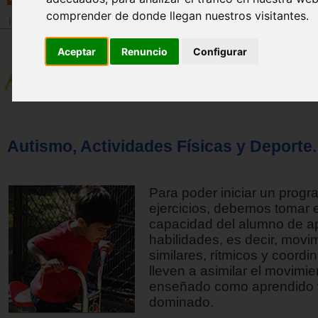
comprender de donde llegan nuestros visitantes.
Inicio
>
Revista
Aceptar
Renuncio
Configurar
Autismo, Actividades Físicas y Deporte. 
Para poder iniciar un prog
ejercicios, debemos tomar 
capacidad del alumno de a
habilidades, es decir, movi
similares, rítmicos y coordi
lleven a asimilar el movimie
enseñado como aprendido 
dominado.