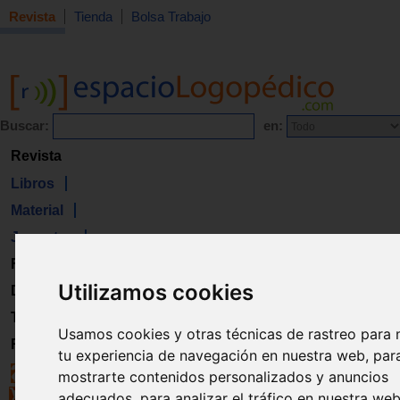
Revista
Tienda
Bolsa Trabajo
Buscar:
en:
Revista
Libros
Material
Juguetes
Formación
Utilizamos cookies
Directorio
Trabajo
Usamos cookies y otras técnicas de rastreo para 
Registro
tu experiencia de navegación en nuestra web, par
mostrarte contenidos personalizados y anuncios
adecuados, para analizar el tráfico en nuestra we