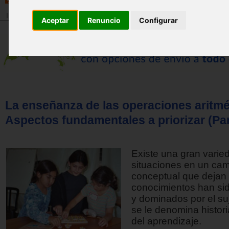
Inicio
>
Revista
Aceptar
Renuncio
Configurar
La enseñanza de las operaciones aritmé
Aspectos fundamentales a priorizar (Part
Existe una gran varie
situaciones en un ca
conceptual que dejan
conocimientos han sid
y dominados por el suj
se le denomina histor
del aprendizaje.