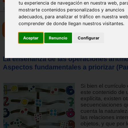
tu experiencia de navegación en nuestra web, par
Inicio
>
Revista
mostrarte contenidos personalizados y anuncios
adecuados, para analizar el tráfico en nuestra we
comprender de donde llegan nuestros visitantes.
Aceptar
Renuncio
Configurar
La enseñanza de las operaciones aritmé
Aspectos fundamentales a priorizar (Par
Si bien el currículo
este contenido de
explícita, existen o
secuenciaciones q
cuenta la naturalez
las relaciones inter
objetos, y que por l