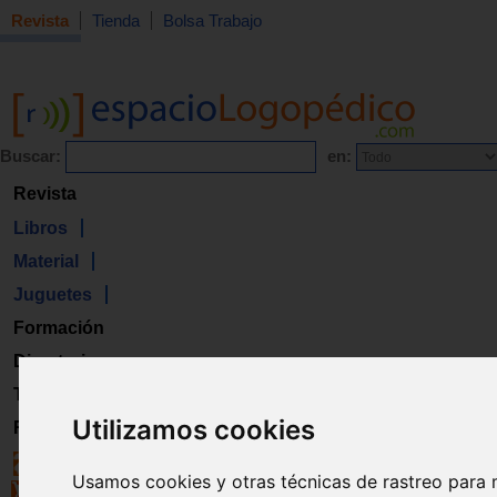
Revista
Tienda
Bolsa Trabajo
Buscar:
en:
Revista
Libros
Material
Juguetes
Formación
Directorio
Trabajo
Utilizamos cookies
Registro
Usamos cookies y otras técnicas de rastreo para 