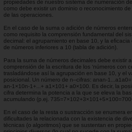
propiedades de nuestro sistema de numeración de
como debe existir un dominio o reconocimiento de 
de las operaciones.
En el caso de la suma o adición de números enter
como requisito la comprensión fundamental del si
decimal: el agrupamiento en base 10, y la eficacia 
de números inferiores a 10 (tabla de adición).
Para la suma de números decimales debe existir
comprensión de la escritura de los ‘números con c
trasladándose así la agrupación en base 10, y el v
posicional. Un número de n–cifras: anan-1...a1a0
an-1×10n-1+...+ a1×101+ a0×100. Es decir, la pos
cifra determina la potencia a la que se eleva la ba
acumulando (p.ej. 735=7×102+3×101+5×100=700
En el caso de la resta o sustracción se enumera en
dificultades la relacionada con la existencia de div
técnicas (o algoritmos) que se sustentan en propi
principios diversos (lo cual no sucede con la suma