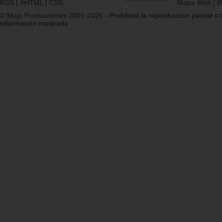
RSS
|
XHTML
|
CSS
Mapa Web
|
R
© Majo Producciones 2001-2026
- Prohibida la reproducción parcial o t
información mostrada