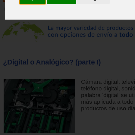
Inicio
>
Revista
¿Digital o Analógico? (parte I)
Cámara digital, televi
teléfono digital, sonido
palabra ‘digital’ se u
más aplicada a todo 
productos de uso dia