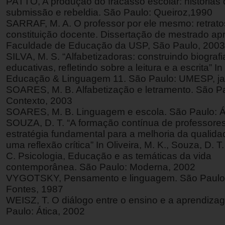
PATTO, A produção do fracasso escolar: histórias
submissão e rebeldia. São Paulo: Queiroz,1990
SARRAF, M. A. O professor por ele mesmo: retrato
constituição docente. Dissertação de mestrado ap
Faculdade de Educação da USP, São Paulo, 2003
SILVA, M. S. “Alfabetizadoras: construindo biografi
educativas, refletindo sobre a leitura e a escrita” I
Educação & Linguagem 11. São Paulo: UMESP, ja
SOARES, M. B. Alfabetização e letramento. São P
Contexto, 2003
SOARES, M. B. Linguagem e escola. São Paulo: Á
SOUZA, D. T. “A formação contínua de professor
estratégia fundamental para a melhoria da qualida
uma reflexão crítica” In Oliveira, M. K., Souza, D. T
C. Psicologia, Educação e as temáticas da vida
contemporânea. São Paulo: Moderna, 2002
VYGOTSKY, Pensamento e linguagem. São Paulo,
Fontes, 1987
WEISZ, T. O diálogo entre o ensino e a aprendiza
Paulo: Ática, 2002