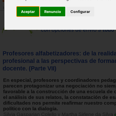
Inicio
>
Revista
Aceptar
Renuncio
Configurar
Profesores alfabetizadores: de la realid
profesional a las perspectivas de forma
docente. (Parte VII)
En especial, profesores y coordinadores peda
parecen protagonizar una negociación no siem
favorable a la construcción de una escuela de 
el análisis de sus relatos, la constatación de e
dificultades nos permite reafirmar nuestro co
político con la dialogía.
Silvia Gasparian Colello y Martha Sirlene da Silva