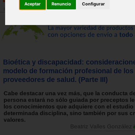
Aceptar
Renuncio
Configurar
Inicio
>
Revista
Bioética y discapacidad: consideracion
modelo de formación profesional de los
proveedores de salud. (Parte III)
Cabe destacar una vez más, que la conducta d
persona estará no sólo guiada por preceptos le
los conocimientos que adquiere con el estudio
determinada disciplina, sino también por sus c
valores.
Beatriz Valles González