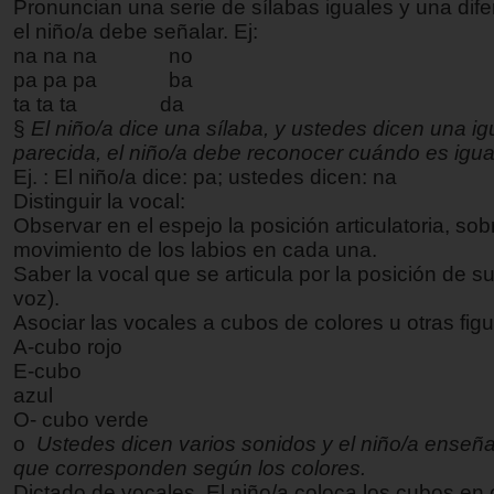
Pronuncian una serie de sílabas iguales y una dif
el niño/a debe señalar. Ej:
na na na
no
pa pa pa
ba
ta ta ta
da
§
El niño/a dice una sílaba, y ustedes dicen una ig
parecida, el niño/a debe reconocer cuándo es igua
Ej. : El niño/a dice: pa; ustedes dicen: na
Distinguir la vocal:
Observar en el espejo la posición articulatoria, sob
movimiento de los labios en cada una.
Saber la vocal que se articula por la posición de s
voz).
Asociar las vocales a cubos de colores u otras figu
A-cubo rojo
E-cubo
azul
O- cubo verde
o
Ustedes dicen varios sonidos y el niño/a enseña 
que corresponden según los colores.
Dictado de vocales. El niño/a coloca los cubos en 