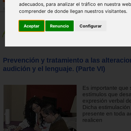
adecuados, para analizar el tráfico en nuestra we
Inicio
>
Revista
comprender de donde llegan nuestros visitantes.
Aceptar
Renuncio
Configurar
Prevención y tratamiento a las alteracio
audición y el lenguaje. (Parte VI)
Es importante que 
estímulos que desar
expresión verbal de
Dicha estimulación
presente en toda a
realicen