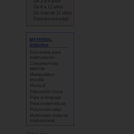
De 3 a 6 años
De 6 a 12 años
De más de 12 años
Para tercera edad
MATERIAL
didáctico
Elementos para
estimulación
Competencias
básicas
Manipulativo -
escolar
Musical
Educación física
Para el lenguaje
Para matemáticas
Psicomotricidad
Motricidad orofacial
miofuncional