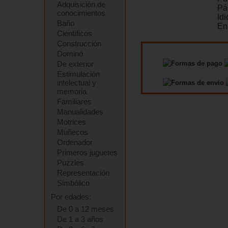
Adquisición de
Pá
conocimientos
Id
Baño
En
Científicos
Construcción
Dominó
De exterior
Estimulación
intelectual y
memoria
Familiares
Manualidades
Motrices
Muñecos
Ordenador
Primeros juguetes
Puzzles
Representación
Simbólico
Por edades:
De 0 a 12 meses
De 1 a 3 años