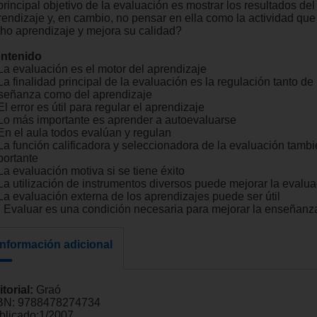
principal objetivo de la evaluación es mostrar los resultados del
rendizaje y, en cambio, no pensar en ella como la actividad qu
cho aprendizaje y mejora su calidad?
ntenido
 La evaluación es el motor del aprendizaje
La finalidad principal de la evaluación es la regulación tanto de 
señanza como del aprendizaje
El error es útil para regular el aprendizaje
 Lo más importante es aprender a autoevaluarse
 En el aula todos evalúan y regulan
 La función calificadora y seleccionadora de la evaluación tamb
portante
La evaluación motiva si se tiene éxito
 La utilización de instrumentos diversos puede mejorar la evalu
 La evaluación externa de los aprendizajes puede ser útil
. Evaluar es una condición necesaria para mejorar la enseñanz
Información adicional
itorial:
Graó
BN:
9788478274734
blicado:
1/2007