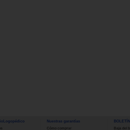
ioLogopédico
Nuestras garantías
BOLETÍ
os
Cómo comprar
Baja del b