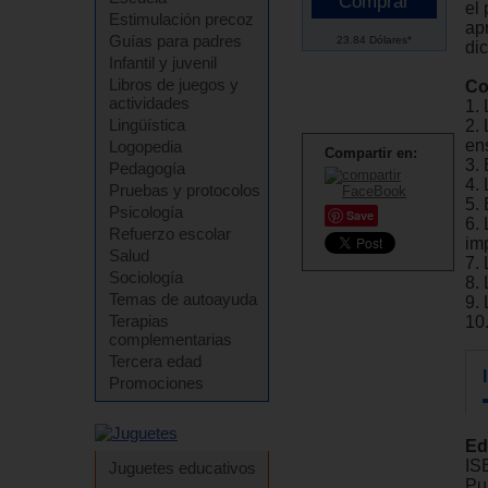
el 
Estimulación precoz
ap
Guías para padres
23.84 Dólares*
di
Infantil y juvenil
Libros de juegos y
Co
actividades
1.
Lingüística
2. 
en
Logopedia
Compartir en:
3. 
Pedagogía
4.
Pruebas y protocolos
5.
Psicología
Save
6.
Refuerzo escolar
im
Salud
7. 
Sociología
8.
Temas de autoayuda
9.
Terapias
10
complementarias
Tercera edad
Promociones
Ed
IS
Juguetes educativos
Pu