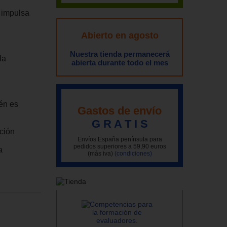
e impulsa
Abierto en agosto
Nuestra tienda permanecerá
la
abierta durante todo el mes
ién es
Gastos de envío
G R A T I S
ación
Envíos España península para
pedidos superiores a 59,90 euros
a
(más iva)
(condiciones)