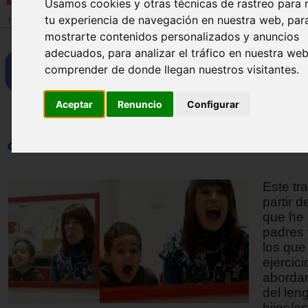
Usamos cookies y otras técnicas de rastreo para 
tu experiencia de navegación en nuestra web, par
Inicio
>
Revista
mostrarte contenidos personalizados y anuncios
adecuados, para analizar el tráfico en nuestra we
comprender de donde llegan nuestros visitantes.
Aceptar
Renuncio
Configurar
¿Pueden los padres ser logopedas de s
Este tr
partir d
que he 
padres 
los que 
ejercic
aborda
del len
hijos/a