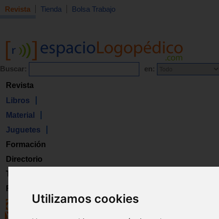
Revista
Tienda
Bolsa Trabajo
Buscar:
en:
Revista
Libros
Material
Juguetes
Formación
Directorio
Trabajo
Registro
Utilizamos cookies