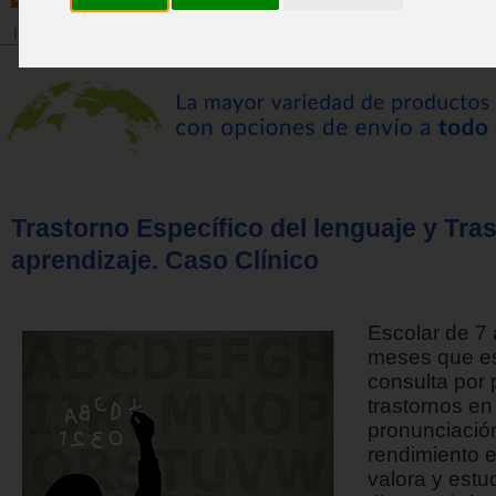
Inicio
>
Revista
Trastorno Específico del lenguaje y Tra
aprendizaje. Caso Clínico
Escolar de 7 
meses que es
consulta por 
trastornos en
pronunciació
rendimiento e
valora y estu