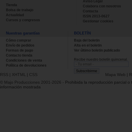
Aviso Legal
Tienda
Colabora con nosotros
Bolsa de trabajo
Contacta
Actualidad
ISSN 2013-0627
Cursos y congresos
Gestionar cookies
Nuestras garantías
BOLETÍN
Cómo comprar
Baja del boletin
Envío de pedidos
Alta en el boletin
Formas de pago
Ver último boletin publicado
Contacto tienda
Recibe nuestro boletín quincenal.
Condiciones de venta
Política de devoluciones
RSS
|
XHTML
|
CSS
Mapa Web
|
R
© Majo Producciones 2001-2026
- Prohibida la reproducción parcial o t
información mostrada