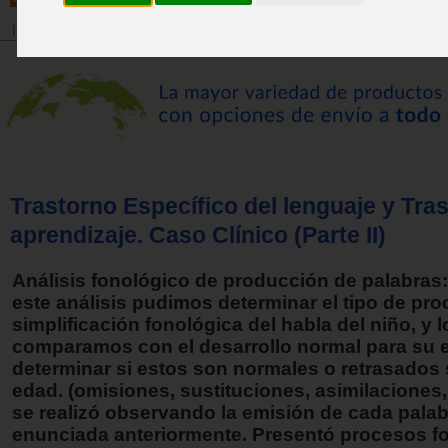
Inicio
>
Revista
Trastorno Específico del lenguaje y Tra
aprendizaje. Caso Clínico (Parte II)
Análisis fonológico de producción de palabras
este análisis pudimos determinar el tipo de pr
simplificación fonológica del habla del niño, y l
comparamos con el desarrollo normal para su 
determinar si estos son normales o retrasados
edad. (omisiones, sustituciones, asimilaciones, 
se realizó observando la emisión de cada palabr
enunciada anteriormente. Presentó procesos f