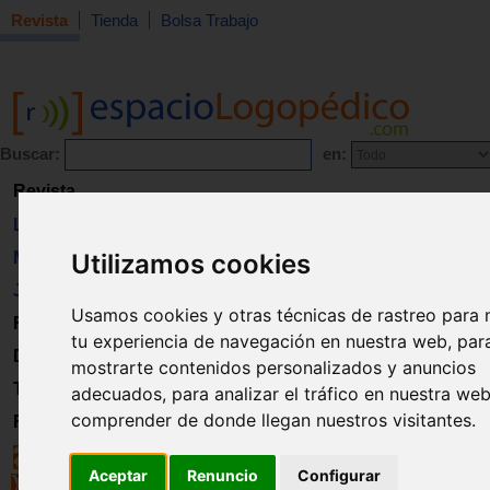
Revista
Tienda
Bolsa Trabajo
Buscar:
en:
Revista
Libros
Utilizamos cookies
Material
Juguetes
Usamos cookies y otras técnicas de rastreo para 
Formación
tu experiencia de navegación en nuestra web, par
Directorio
mostrarte contenidos personalizados y anuncios
Trabajo
adecuados, para analizar el tráfico en nuestra we
comprender de donde llegan nuestros visitantes.
Registro
Aceptar
Renuncio
Configurar