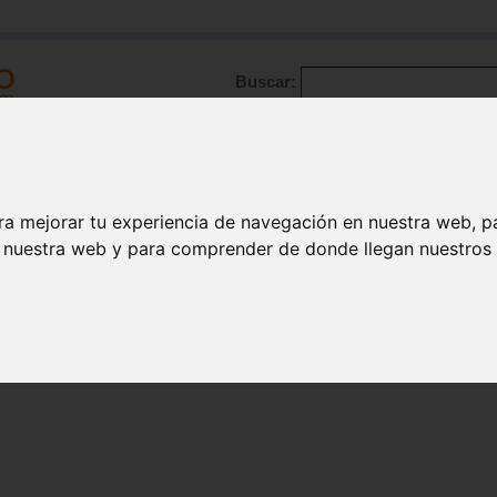
Buscar:
Formación
Directorio
Trabajo
Registro
ario
|
Profesionales
|
Glosario
|
Patologías
|
Actualidad
ra mejorar tu experiencia de navegación en nuestra web, p
n nuestra web y para comprender de donde llegan nuestros v