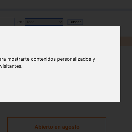
en:
ara mostrarte contenidos personalizados y
isitantes.
Abierto en agosto