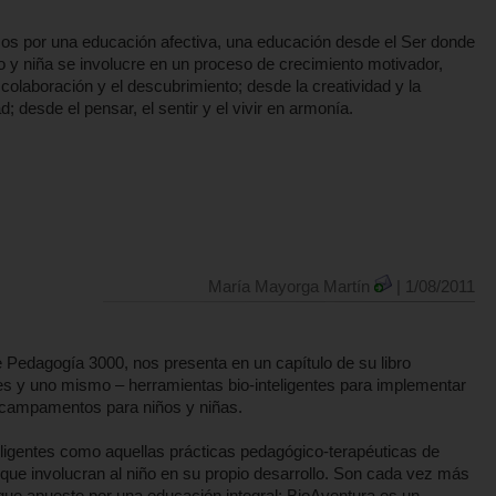
s por una educación afectiva, una educación desde el Ser donde
o y niña se involucre en un proceso de crecimiento motivador,
colaboración y el descubrimiento; desde la creatividad y la
d; desde el pensar, el sentir y el vivir en armonía.
María Mayorga Martín
| 1/08/2011
 Pedagogía 3000, nos presenta en un capítulo de su libro
s y uno mismo – herramientas bio-inteligentes para implementar
, campamentos para niños y niñas.
teligentes como aquellas prácticas pedagógico-terapéuticas de
es que involucran al niño en su propio desarrollo. Son cada vez más
 que apueste por una educación integral; BioAventura es un