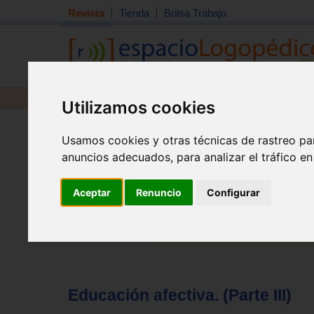
Revista
Tienda
Bolsa Trabajo
Revista
Libros
Material
Juguetes
Utilizamos cookies
Tema quincena
|
Detección
|
Orientación
|
Interdisciplin
Usamos cookies y otras técnicas de rastreo pa
Inicio
>
Revista
anuncios adecuados, para analizar el tráfico e
Aceptar
Renuncio
Configurar
Educación afectiva. (Parte III)