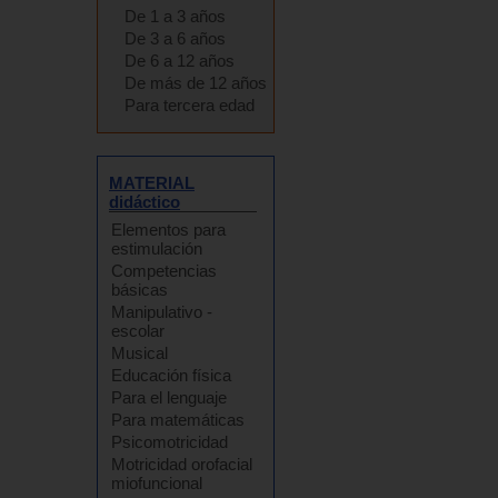
De 1 a 3 años
De 3 a 6 años
De 6 a 12 años
De más de 12 años
Para tercera edad
MATERIAL
didáctico
Elementos para
estimulación
Competencias
básicas
Manipulativo -
escolar
Musical
Educación física
Para el lenguaje
Para matemáticas
Psicomotricidad
Motricidad orofacial
miofuncional