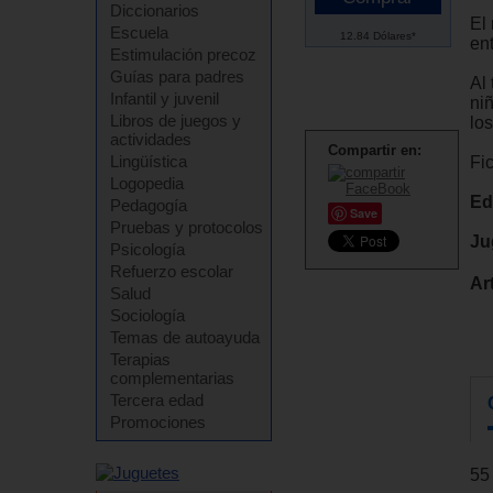
Diccionarios
El 
Escuela
12.84 Dólares*
en
Estimulación precoz
Guías para padres
Al
Infantil y juvenil
ni
Libros de juegos y
lo
actividades
Compartir en:
Lingüística
Fi
Logopedia
Ed
Pedagogía
Save
Pruebas y protocolos
Ju
Psicología
Refuerzo escolar
Ar
Salud
Sociología
Temas de autoayuda
Terapias
complementarias
Tercera edad
Promociones
55