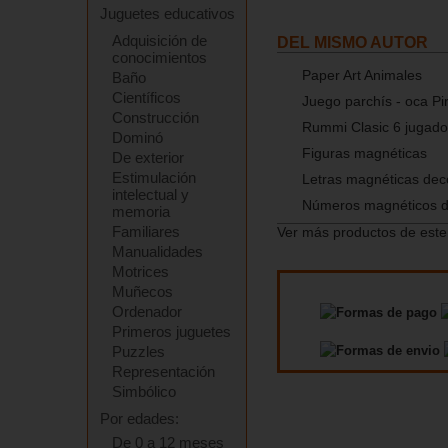
Juguetes educativos
Adquisición de
DEL MISMO AUTOR
conocimientos
Paper Art Animales
Baño
Científicos
Juego parchís - oca Pi
Construcción
Rummi Clasic 6 jugado
Dominó
Figuras magnéticas
De exterior
Estimulación
Letras magnéticas de
intelectual y
Números magnéticos 
memoria
Familiares
Ver más productos de este
Manualidades
Motrices
Muñecos
Ordenador
Primeros juguetes
Puzzles
Representación
Simbólico
Por edades:
De 0 a 12 meses