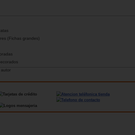
ratas
res (Fichas grandes)
coradas
decorados
 autor