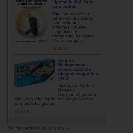
hiperactividad. Guía
para padres.
Este libro describe el
Síndrome, sus signos
más evidentes,
síntomas, causas,
diagnóstico y
tratamiento. Asimismo,
ofrece una guía...
10.87 €
Ajedrez -
Backgammon -
Damas. Estuche
plegable magnético
(415)
Disfruta de Ajedrez,
Damas y
Backgammon en un
solo juego, ofreciendo tres juegos clásicos
para todos los gustos....
12.71 €
Ver más artículos de la tienda