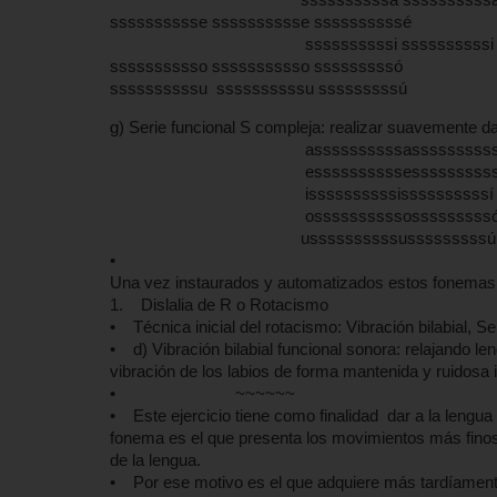
sssssssssse sssssssssse ssssssssssé
ssssssssssi ssssssssssi ssss
sssssssssso sssssssssso sssssssssó
ssssssssssu ssssssssssu sssssssssú
g) Serie funcional S compleja: realizar suavemente d
assssssssssassssssssss
essssssssssessssssssss
issssssssssissssssssssí
ossssssssssosssssssss
ussssssssssusssssssssú
•
Una vez instaurados y automatizados estos fonemas s
1. Dislalia de R o Rotacismo
• Técnica inicial del rotacismo: Vibración bilabial, S
• d) Vibración bilabial funcional sonora: relajando len
vibración de los labios de forma mantenida y ruidosa 
• ~~~~~~
• Este ejercicio tiene como finalidad dar a la lengua
fonema es el que presenta los movimientos más finos d
de la lengua.
• Por ese motivo es el que adquiere más tardíamente