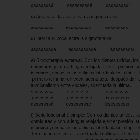
ssssssssá sssssssssé sssssssssí 
c) Anteponer las vocales a la sigmoterapia
assssssss esssssssss isssssssss 
d) Intercalar vocal entre la sigmoterapia
assssssssá esssssssssé isssssssss
e) Sigmoterapia extensa: Con los dientes unidos, los 
comisuras y con la lengua relajada ejercer presión s
inferiores, sin ocluir los orificios interdentales, dirigi
primero terminar en vocal acentuada, después dar vo
funcionalismo entre vocales, acentuada la última.
ssssssssá sssssssssé sssssssssí 
assssssss esssssssss isssssssss 
asssssssá essssssssé isssssssssí 
f) Serie funcional S simple: Con los dientes unidos, l
comisuras y con la lengua relajada ejercer presión s
inferiores, sin ocluir los orificios interdentales, dirigi
terminando en vocal, acentuada la ultima en
ssssssssssa ssssssssssa sss