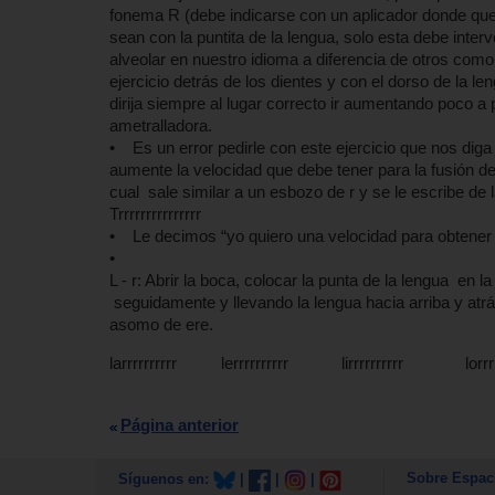
fonema R (debe indicarse con un aplicador donde quere
sean con la puntita de la lengua, solo esta debe interv
alveolar en nuestro idioma a diferencia de otros como 
ejercicio detrás de los dientes y con el dorso de la l
dirija siempre al lugar correcto ir aumentando poco a
ametralladora.
• Es un error pedirle con este ejercicio que nos diga
aumente la velocidad que debe tener para la fusión d
cual sale similar a un esbozo de r y
Trrrrrrrrrrrrrrr
• Le decimos “yo quiero una velocidad para obtener u
•
L - r: Abrir la boca, colocar la punta de la lengua en l
seguidamente y llevando la lengua hacia arriba y atr
asomo de ere.
larrrrrrrrrr lerrrrrrrrrr lirrrrrrrrrr lorrrr
Página anterior
Sobre Espac
Síguenos en:
|
|
|