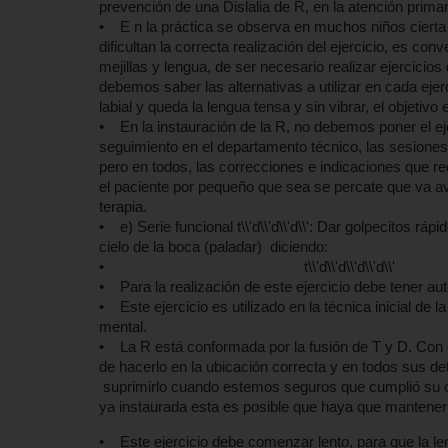
prevención de una Dislalia de R, en la atención prim
• E n la práctica se observa en muchos niños cierta 
dificultan la correcta realización del ejercicio, es con
mejillas y lengua, de ser necesario realizar ejercicio
debemos saber las alternativas a utilizar en cada ejer
labial y queda la lengua tensa y sin vibrar, el objetiv
• En la instauración de la R, no debemos poner el ejer
seguimiento en el departamento técnico, las sesiones 
pero en todos, las correcciones e indicaciones que r
el paciente por pequeño que sea se percate que va av
terapia.
• e) Serie funcional t\\'d\\'d\\'d\\': Dar golpecitos rá
cielo de la boca (paladar) diciend
• t\\'d\\'d\\'d\\'d\\'
• Para la realización de este ejercicio debe tener au
• Este ejercicio es utilizado en la técnica inicial de la
mental.
• La R está conformada por la fusión de T y D. Con 
de hacerlo en la ubicación correcta y en todos sus d
suprimirlo cuando estemos seguros que cumplió su o
ya instaurada esta es posible que haya que mantener
• Este ejercicio debe comenzar lento, para que la len