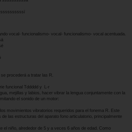
ssssssí
ando vocal- funcionalismo- vocal- funcionalismo- vocal acentuada.
á
é
ó
e procederá a tratar las R.
erie funcional Tddddd y L-r
gua, mejillas y labios, hacer vibrar la lengua conjuntamente con la
imitando el sonido de un motor:
 los movimientos vibratorios requeridos para el fonema R. Este
e las estructuras del aparato fono articulatorio, principalmente
 el niño, alrededor de 5 y a veces 6 años de edad. Como