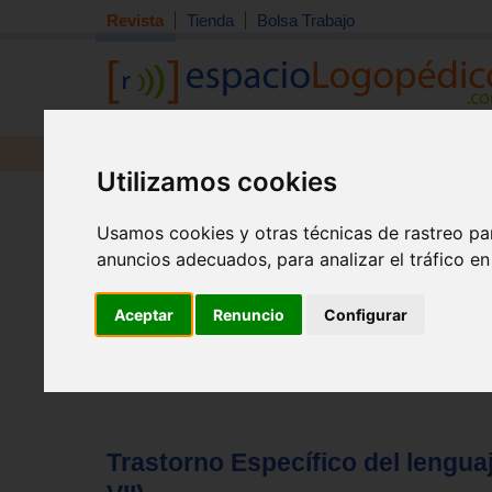
Revista
Tienda
Bolsa Trabajo
Revista
Libros
Material
Juguetes
Utilizamos cookies
Tema quincena
|
Detección
|
Orientación
|
Interdisciplin
Inicio
>
Revista
Usamos cookies y otras técnicas de rastreo pa
anuncios adecuados, para analizar el tráfico e
Aceptar
Renuncio
Configurar
Trastorno Específico del lenguaj