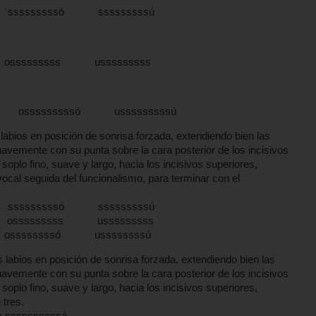
sssssssssó sssssssssú
osssssssss usssssssss
í osssssssssó usssssssssú
labios en posición de sonrisa forzada, extendiendo bien las
uavemente con su punta sobre la cara posterior de los incisivos
r el soplo fino, suave y largo, hacia los incisivos superiores,
cal seguida del funcionalismo, para terminar con el
sssssssssó sssssssssú
osssssssss usssssssss
ossssssssó ussssssssú
os labios en posición de sonrisa forzada, extendiendo bien las
uavemente con su punta sobre la cara posterior de los incisivos
r el soplo fino, suave y largo, hacia los incisivos superiores,
 serie de tres.
sssssssá