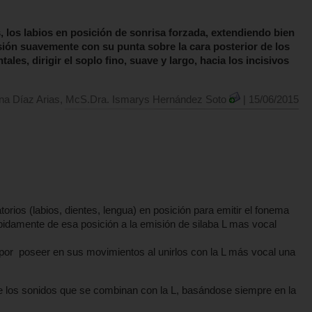
 los labios en posición de sonrisa forzada, extendiendo bien
esión suavemente con su punta sobre la cara posterior de los
ntales, dirigir el soplo fino, suave y largo, hacia los incisivos
ana Díaz Arias, McS.Dra. Ismarys Hernández Soto
| 15/06/2015
rios (labios, dientes, lengua) en posición para emitir el fonema
 rápidamente de esa posición a la emisión de silaba L mas vocal
or poseer en sus movimientos al unirlos con la L más vocal una
de los sonidos que se combinan con la L, basándose siempre en la