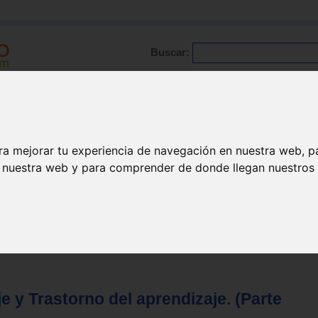
Buscar:
Formación
Directorio
Trabajo
Registro
ario
|
Profesionales
|
Glosario
|
Patologías
|
Actualidad
ra mejorar tu experiencia de navegación en nuestra web, p
n nuestra web y para comprender de donde llegan nuestros v
e y Trastorno del aprendizaje. (Parte