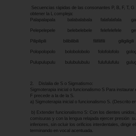
Secuencias rápidas de las consonantes P, B, F, T, 
obtener la L compleja:
Palapalapala balabalabala falafalafala gala
Pelepelepele belebelebele felefelefele gele
Pilipilipili bilibilibili filifilifili giligiligili 
Polopolopolo bolobolobolo folofolofolo gologo
Pulupulupulu bulubulubulu fulufulufulu gulugu
2. Dislalia de S o Sigmatismo:
Sigmoterapia inicial o funcionalismo S Para instaurar 
F precede a la de la S.
a) Sigmoterapia inicial o funcionalismo S. (Descrito en l
b) Extender funcionalismo S: Con los dientes unidos, 
comisuras y con la lengua relajada ejercer presión s
inferiores, sin ocluir los orificios interdentales, dirigir
terminando en vocal acentuada.