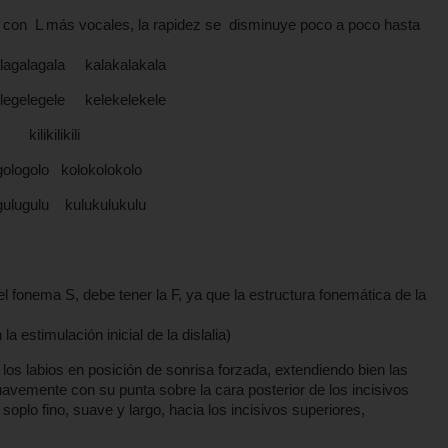
G con L más vocales, la rapidez se disminuye poco a poco hasta
galagala kalakalakala
gelegele kelekelekele
kilikilikili
logolo kolokolokolo
lugulu kulukulukulu
el fonema S, debe tener la F, ya que la estructura fonemática de la
a estimulación inicial de la dislalia)
los labios en posición de sonrisa forzada, extendiendo bien las
uavemente con su punta sobre la cara posterior de los incisivos
 el soplo fino, suave y largo, hacia los incisivos superiores,