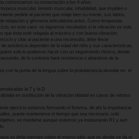
aria comenzamos su instauración a los 4 años.
torpeza muscular, tensión muscular, inhabilidad, que impiden o
veniente pedirle al paciente que relaje bien su mente, sus labios,
s de relajación y gimnasia articulatoria antes. Como terapeutas
cicio, en este caso no logramos resultados si la vibración es solo
o es que ésta esté relajada al máximo y con buena vibración.
cicio y citar al paciente a una reconsulta, debe llevar
de asistencia dependen de la edad del niño y sus características,
equiere solo lo podemos hacer con un seguimiento rítmico, donde
anzando, de lo contrario hará resistencia o abandono de la
pidos con la punta de la lengua sobre la protuberancia alveolar en el
o:
tomatizadas la T y la D
 dislalia en sustitución de la vibración bilabial en casos de retraso
este ejercicio estamos formando el fonema, de ahí la importancia
etalles, puede mantenerse el tiempo que sea necesario, solo
bjetivo, se mantiene aunque estemos ya instaurando R1 y aun
lo.
gua se dirija siempre sobre el mismo sitio, que es donde se da el