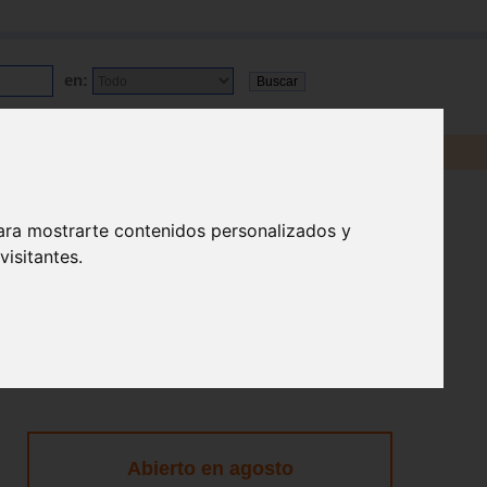
en:
ara mostrarte contenidos personalizados y
isitantes.
Abierto en agosto