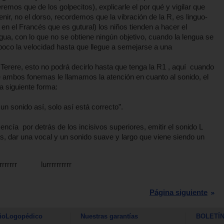
mos que de los golpecitos), explicarle el por qué y vigilar que
enir, no el dorso, recordemos que la vibración de la R, es linguo-
en el Francés que es gutural) los niños tienden a hacer el
engua, con lo que no se obtiene ningún objetivo, cuando la lengua se
 poco la velocidad hasta que llegue a semejarse a una
 Terere, esto no podrá decirlo hasta que tenga la R1 , aquí cuando
e ambos fonemas le llamamos la atención en cuanto al sonido, el
 se le escribe de la siguiente forma:
n sonido así, solo así está correcto”.
a encía por detrás de los incisivos superiores, emitir el sonido L
ás, dar una vocal y un sonido suave y largo que viene siendo un
rrrrrr lurrrrrrrrrr
Página siguiente
ioLogopédico
Nuestras garantías
BOLETÍ