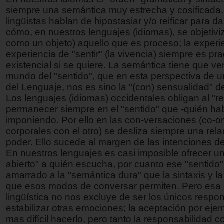
siempre una semántica muy estrecha y cosificada.
lingüistas hablan de hipostasiar y/o reificar para d
cómo, en nuestros lenguajes (idiomas), se objetiviz
como un objeto) aquello que es proceso; la experie
experiencia de "sentir" (la vivencia) siempre es pr
existencial si se quiere. La semántica tiene que ve
mundo del "sentido", que en esta perspectiva de u
del Lenguaje, nos es sino la "(con) sensualidad" d
Los lenguajes (idiomas) occidentales obligan al "r
permanecer siempre en el "sentido" que -quién hab
imponiendo. Por ello en las con-versaciones (co-
corporales con el otro) se desliza siempre una rel
poder. Ello sucede al margen de las intenciones del
En nuestros lenguajes es casi imposible ofrecer un
abierto" a quién escucha, por cuanto ese "sentido
amarrado a la "semántica dura" que la sintaxis y l
que esos modos de conversar permiten. Pero esa l
lingüística no nos excluye de ser los únicos respo
estabilizar otras emociones; la aceptación por eje
mas difícil hacerlo, pero tanto la responsabilidad c