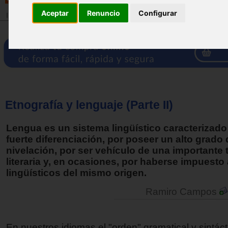
Aceptar
Renuncio
Configurar
Inicio
>
Revista
Etnografía y lenguaje (Parte II)
Lengua es un sistema lingüístico caracterizado
fuerte diferenciación, por poseer un alto grado 
nivelación, por ser vehículo de una importante 
literaria y, en ocasiones, por haberse impuesto
lingüísticos del mismo origen.
Ramiro Campos
En nuestros idiomas el "orden" gramatical y sintác