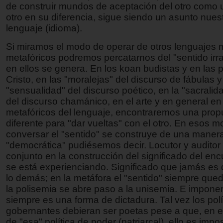
de construir mundos de aceptación del otro como u
otro en su diferencia, sigue siendo un asunto nuest
lenguaje (idioma).
Si miramos el modo de operar de otros lenguajes
metafóricos podremos percatarnos del "sentido irr
en ellos se genera. En los koan budistas y en las 
Cristo, en las "moralejas" del discurso de fábulas y
"sensualidad" del discurso poético, en la "sacrali
del discurso chamánico, en el arte y en general e
metafóricos del lenguaje, encontraremos una prop
diferente para "dar vueltas" con el otro. En esos 
conversar el "sentido" se construye de una mane
"democrática" pudiésemos decir. Locutor y auditor 
conjunto en la construcción del significado del en
se está experienciando. Significado que jamás es d
lo demás; en la metáfora el "sentido" siempre qued
la polisemia se abre paso a la unisemia. E imponer
siempre es una forma de dictadura. Tal vez los polí
gobernantes debieran ser poetas pese a que, en 
de "esa" política de poder (patriarcal), ello es impos