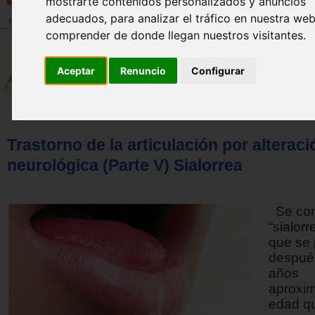
mostrarte contenidos personalizados y anuncios
adecuados, para analizar el tráfico en nuestra we
Inicio
>
Revista
comprender de donde llegan nuestros visitantes.
Aceptar
Renuncio
Configurar
Trastorno de la articulación por alteraci
neurológica (Parte V) Sialorrea
Se con
“sialor
que se
después
años
aproxi
edad q