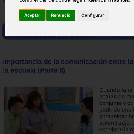
Inicio
>
Revista
Aceptar
Renuncio
Configurar
Importancia de la comunicación entre la 
la escuela (Parte II)
Cuando famil
actúan de m
conjunta y co
partir de una
comunicación
aprendizaje, e
escolar y la 