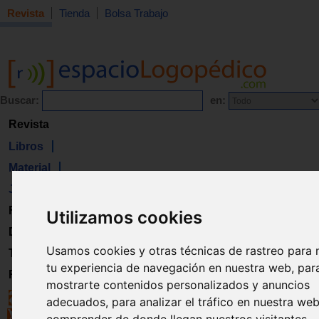
Revista
Tienda
Bolsa Trabajo
Buscar:
en:
Revista
Libros
Material
Juguetes
Formación
Utilizamos cookies
Directorio
Usamos cookies y otras técnicas de rastreo para 
Trabajo
tu experiencia de navegación en nuestra web, par
Registro
mostrarte contenidos personalizados y anuncios
adecuados, para analizar el tráfico en nuestra we
comprender de donde llegan nuestros visitantes.