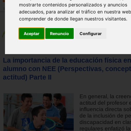
mostrarte contenidos personalizados y anuncios
Inicio
>
Revista
adecuados, para analizar el tráfico en nuestra we
comprender de donde llegan nuestros visitantes.
Aceptar
Renuncio
Configurar
La importancia de la educación física en
alumno con NEE (Perspectivas, concept
actitud) Parte II
En general, la creen
actitud del profesor
influencia directa so
de la inclusión de 
discapacidad en cla
regulares enfatizó la