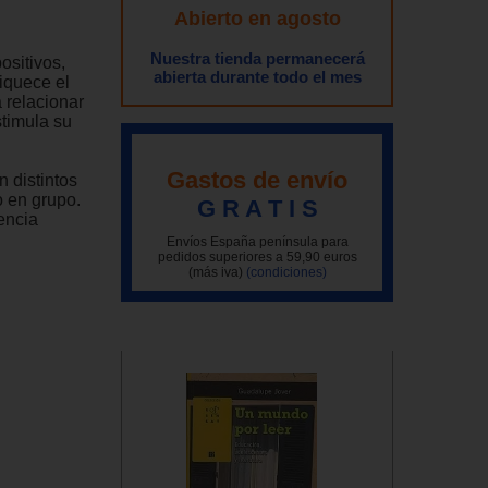
Abierto en agosto
Nuestra tienda permanecerá
ositivos,
abierta durante todo el mes
iquece el
 relacionar
stimula su
Gastos de envío
 distintos
o en grupo.
G R A T I S
encia
Envíos España península para
pedidos superiores a 59,90 euros
(más iva)
(condiciones)