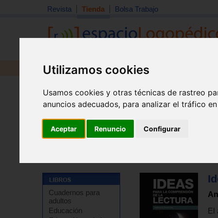
Revista
Tienda
Bolsa Trabajo
Utilizamos cookies
Revista
Libros
Material
Juguetes
Usamos cookies y otras técnicas de rastreo pa
anuncios adecuados, para analizar el tráfico e
Aceptar
Renuncio
Configurar
Tienda
>
Libros
>
Pedagogía
>
Lectura
Id
Cuadernos para
An
adultos
Educación
El