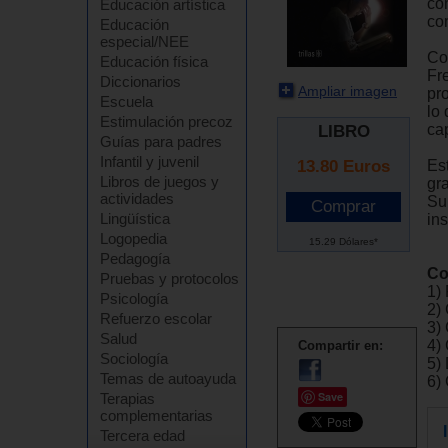
co
Educación artística
co
Educación
especial/NEE
Co
Educación física
Fr
Diccionarios
Ampliar imagen
pr
Escuela
lo
Estimulación precoz
ca
LIBRO
Guías para padres
Infantil y juvenil
13.80
Euros
Es
Libros de juegos y
gr
actividades
Su
Lingüística
ins
Logopedia
15.29 Dólares*
Pedagogía
Co
Pruebas y protocolos
1)
Psicología
2)
Refuerzo escolar
3)
Salud
4)
Compartir en:
Sociología
5)
Temas de autoayuda
6)
Save
Terapias
complementarias
Tercera edad