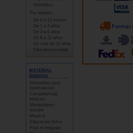
Simbólico
Por edades:
De 0 a 12 meses
De 1 a 3 años
De 3 a 6 años
De 6 a 12 años
De más de 12 años
Para tercera edad
MATERIAL
didáctico
Elementos para
estimulación
Competencias
básicas
Manipulativo -
escolar
Musical
Educación física
Para el lenguaje