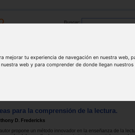
Buscar:
Formación
Directorio
Trabajo
Registro
ra mejorar tu experiencia de navegación en nuestra web, p
n nuestra web y para comprender de donde llegan nuestros v
eas para la comprensión de la lectura.
thony D. Fredericks
 autor propone un método innovador en la enseñanza de la lectu