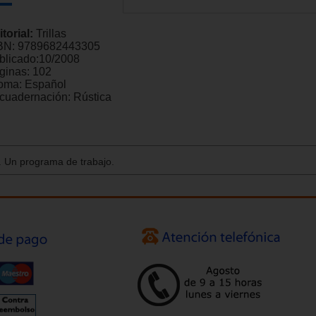
itorial:
Trillas
BN:
9789682443305
blicado:
10/2008
ginas:
102
ioma:
Español
cuadernación:
Rústica
a. Un programa de trabajo.