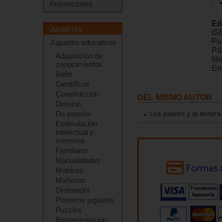
Promociones
Ed
IS
Pu
Juguetes educativos
Pá
Adquisición de
Id
conocimientos
En
Baño
Científicos
Construcción
DEL MISMO AUTOR
Dominó
De exterior
Los padres y la lectur
Estimulación
intelectual y
memoria
Familiares
Manualidades
Motrices
Muñecos
Ordenador
Primeros juguetes
Puzzles
Representación