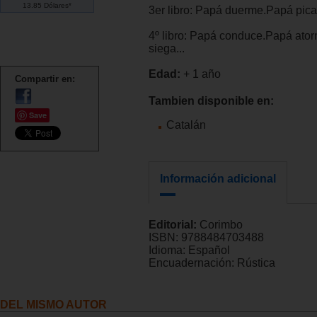
13.85 Dólares*
3er libro: Papá duerme.Papá pica.
4º libro: Papá conduce.Papá atorn
siega...
Edad:
+ 1 año
Compartir en:
Tambien disponible en:
Save
Catalán
Información adicional
Editorial:
Corimbo
ISBN:
9788484703488
Idioma:
Español
Encuadernación:
Rústica
DEL MISMO AUTOR