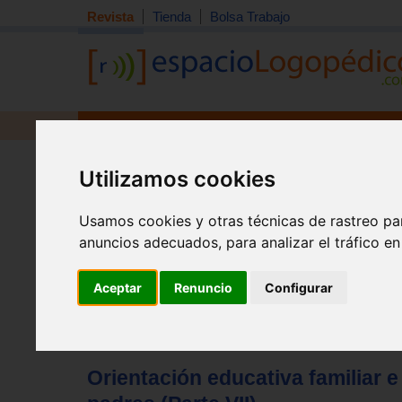
Revista
Tienda
Bolsa Trabajo
Revista
Libros
Material
Juguetes
Tema quincena
|
Detección
|
Orientación
|
Interdisciplin
Utilizamos cookies
Inicio
>
Revista
Usamos cookies y otras técnicas de rastreo pa
anuncios adecuados, para analizar el tráfico e
Aceptar
Renuncio
Configurar
Orientación educativa familiar 