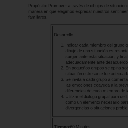
Propósito: Promover a través de dibujos de situacion
manera en que elegimos expresar nuestros sentimient
familiares.
Desarrollo
Indicar cada miembro del grupo q
dibujo de una situación estresante
surgen ante esta situación, y fin
adecuadamente ante desacuerdos 
En pequeños grupos se opina sobr
situación estresante fue adecuada
Se invita a cada grupo a comentar 
las emociones coayuda a la preven
diferencias de cada miembro de la
Utilizar el dialogo grupal para del
como un elemento necesario para 
divergencias o situaciones proble
Tiempo
:60 Minutos