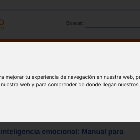
Buscar:
Formación
Directorio
Trabajo
Registro
ario
|
Profesionales
|
Glosario
|
Patologías
|
Actualidad
ra mejorar tu experiencia de navegación en nuestra web, p
n nuestra web y para comprender de donde llegan nuestros v
e inteligencia emocional: Manual para