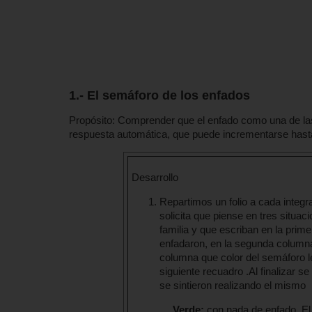
1.- El semáforo de los enfados
Propósito: Comprender que el enfado como una de la
respuesta automática, que puede incrementarse hasta 
Desarrollo
Repartimos un folio a cada integra
solicita que piense en tres situa
familia y que escriban en la prime
enfadaron, en la segunda columna
columna que color del semáforo l
siguiente recuadro .Al finalizar 
se sintieron realizando el mismo
Verde:
con nada de enfado. El