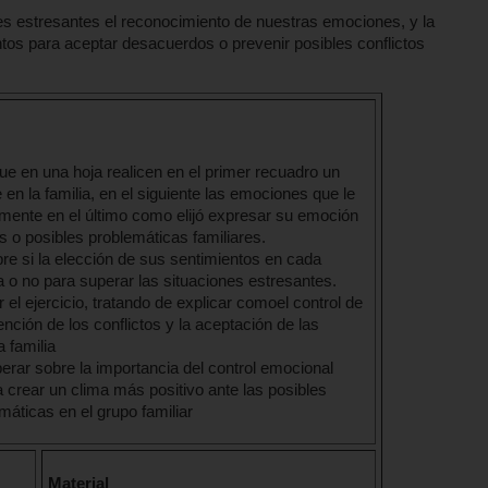
es estresantes el reconocimiento de nuestras emociones, y la
os para aceptar desacuerdos o prevenir posibles conflictos
ue en una hoja realicen en el primer recuadro un
 en la familia, en el siguiente las emociones que le
almente en el último como elijó expresar su emoción
o posibles problemáticas familiares.
e si la elección de sus sentimientos en cada
 o no para superar las situaciones estresantes.
el ejercicio, tratando de explicar comoel control de
ción de los conflictos y la aceptación de las
 familia
iberar sobre la importancia del control emocional
crear un clima más positivo ante las posibles
máticas en el grupo familiar
Material