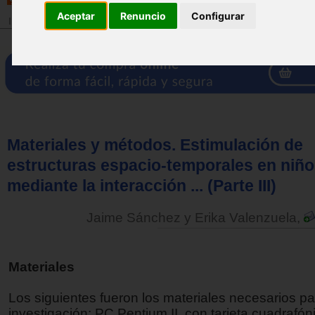
Aceptar
Renuncio
Configurar
Inicio
>
Revista
Materiales y métodos. Estimulación de
estructuras espacio-temporales en niño
mediante la interacción ... (Parte III)
Jaime Sánchez y Erika Valenzuela,
Materiales
Los siguientes fueron los materiales necesarios par
investigación: PC Pentium II, con tarjeta cuadrafón