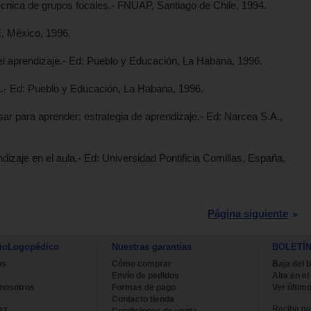
 técnica de grupos focales.- FNUAP, Santiago de Chile, 1994.
E, México, 1996.
l aprendizaje.- Ed: Pueblo y Educación, La Habana, 1996.
la.- Ed: Pueblo y Educación, La Habana, 1996.
ar para aprender: estrategia de aprendizaje.- Ed: Narcea S.A.,
zaje en el aula.- Ed: Universidad Pontificia Comillas, España,
Página siguiente
ioLogopédico
Nuestras garantías
BOLETÍ
os
Cómo comprar
Baja del b
Envío de pedidos
Alta en el
 nosotros
Formas de pago
Ver último
Contacto tienda
Recibe nue