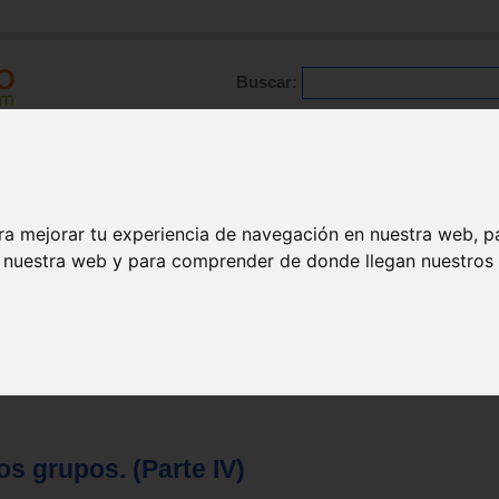
Buscar:
Formación
Directorio
Trabajo
Registro
ario
|
Profesionales
|
Glosario
|
Patologías
|
Actualidad
ra mejorar tu experiencia de navegación en nuestra web, p
n nuestra web y para comprender de donde llegan nuestros v
os grupos. (Parte IV)