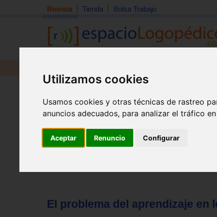
Revista
Tienda
Bolsa Trabajo
Revista
Libros
Material
Juguetes
Utilizamos cookies
Tema quincena
|
Detección
|
Orientación
|
Interdisciplin
Inicio
>
Revista
Usamos cookies y otras técnicas de rastreo pa
anuncios adecuados, para analizar el tráfico e
Aceptar
Renuncio
Configurar
El problema del aprendizaje en l