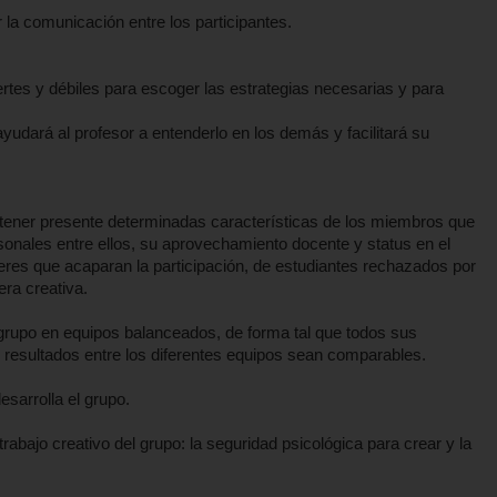
r la comunicación entre los participantes.
ertes y débiles para escoger las estrategias necesarias y para
udará al profesor a entenderlo en los demás y facilitará su
 tener presente determinadas características de los miembros que
onales entre ellos, su aprovechamiento docente y status en el
íderes que acaparan la participación, de estudiantes rechazados por
era creativa.
 grupo en equipos balanceados, de forma tal que todos sus
os resultados entre los diferentes equipos sean comparables.
esarrolla el grupo.
abajo creativo del grupo: la seguridad psicológica para crear y la