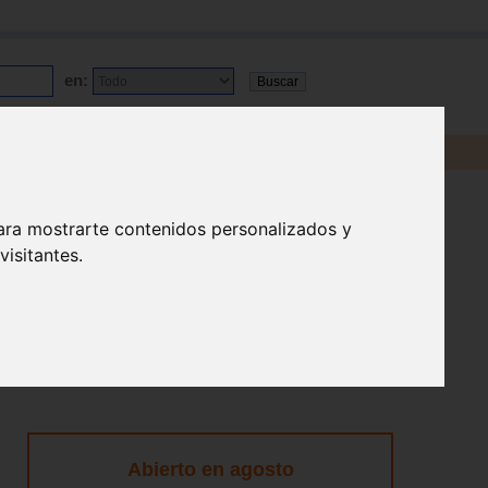
en:
ara mostrarte contenidos personalizados y
isitantes.
Abierto en agosto