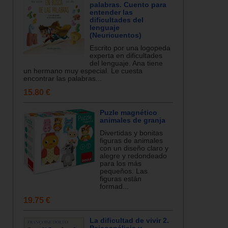
palabras. Cuento para
entender las
dificultades del
lenguaje
(Neuricuentos)
Escrito por una logopeda
experta en dificultades
del lenguaje. Ana tiene
un hermano muy especial. Le cuesta
encontrar las palabras...
15.80 €
Puzle magnético
animales de granja
Divertidas y bonitas
figuras de animales
con un diseño claro y
alegre y redondeado
para los más
pequeños. Las
figuras están
formad...
19.75 €
La dificultad de vivir 2.