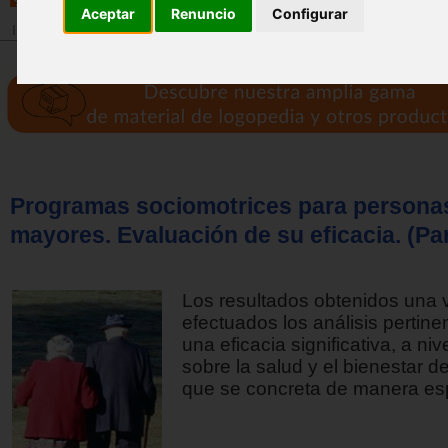
Aceptar
Renuncio
Configurar
Inicio
>
Revista
Programas sociomotrices para persona
mayores. Evaluación de su eficacia. (Par
Los resultados obtenidos una 
efectuados los análisis pertinen
una eficacia significativa, a niv
sobre la salud y el bienestar d
que se concreta de manera esp