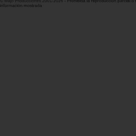
© Majo Producciones 2001-2026
- Prohibida la reproducción parcial o t
información mostrada