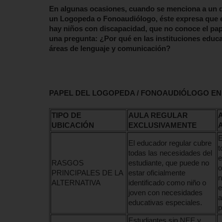
En algunas ocasiones, cuando se menciona a un dir
un Logopeda o Fonoaudiólogo, éste expresa que e
hay niños con discapacidad, que no conoce el pape
una pregunta: ¿Por qué en las instituciones educa
áreas de lenguaje y comunicación?
PAPEL DEL LOGOPEDA / FONOAUDIÓLOGO EN
TIPO DE
AULA REGULAR
UBICACIÓN
EXCLUSIVAMENTE
E
El educador regular cubre
t
todas las necesidades del
e
RASGOS
estudiante, que puede no
o
PRINCIPALES DE LA
estar oficialmente
n
ALTERNATIVA
identificado como niño o
e
joven con necesidades
a
educativas especiales.
p
Estudiantes sin NEE y