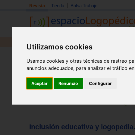
Revista
Tienda
Bolsa Trabajo
Revista
Libros
Material
Juguetes
Utilizamos cookies
Tema quincena
|
Detección
|
Orientación
|
Interdisciplin
Usamos cookies y otras técnicas de rastreo pa
Inicio
>
Revista
anuncios adecuados, para analizar el tráfico e
Aceptar
Renuncio
Configurar
Inclusión educativa y logopedia.