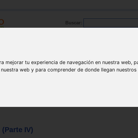
Buscar:
Formación
Directorio
Trabajo
Registro
ario
|
Profesionales
|
Glosario
|
Patologías
|
Actualidad
ra mejorar tu experiencia de navegación en nuestra web, p
n nuestra web y para comprender de donde llegan nuestros v
 (Parte IV)