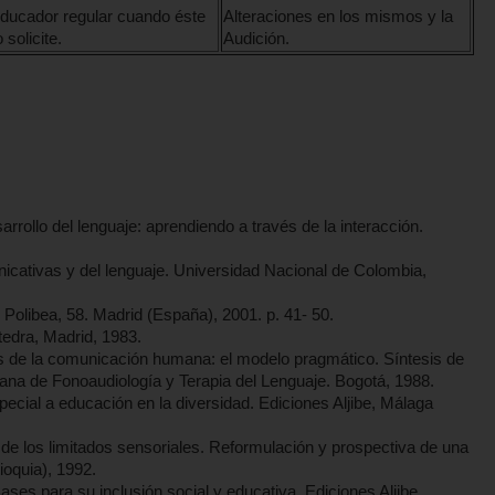
ducador regular cuando éste
Alteraciones en los mismos y la
o solicite.
Audición.
rrollo del lenguaje: aprendiendo a través de la interacción.
ativas y del lenguaje. Universidad Nacional de Colombia,
Polibea, 58. Madrid (España), 2001. p. 41- 50.
tedra, Madrid, 1983.
e la comunicación humana: el modelo pragmático. Síntesis de
ana de Fonoaudiología y Terapia del Lenguaje. Bogotá, 1988.
ial a educación en la diversidad. Ediciones Aljibe, Málaga
 de los limitados sensoriales. Reformulación y prospectiva de una
ioquia), 1992.
s para su inclusión social y educativa. Ediciones Aljibe,