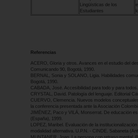
Lingüísticas de los
e
Estudiantes
l
Referencias
ACERO, Gloria y otros. Avances en el estudio del desa
Comunicando 90, Bogotá, 1990.
BERNAL, Sonia y SOLANO, Ligia. Habilidades comunic
Bogotá, 1990.
CABADA, José. Accesibilidad para todo y para todos. 
CRYSTAL, David. Patología del lenguaje. Editorial Cá
CUERVO, Clemencia. Nuevos modelos conceptuales d
la conferencia presentada ante la Asociación Colombi
JIMÉNEZ, Paco y VILÁ, Monserrat. De educación espec
(España), 1999.
LOPEZ, Maribel. Evaluación de la institucionalización
modalidad alternativa. U.P.N. - CINDE. Sabaneta (Ant
MUNTANER, Joan. La persona con retraso mental. Base