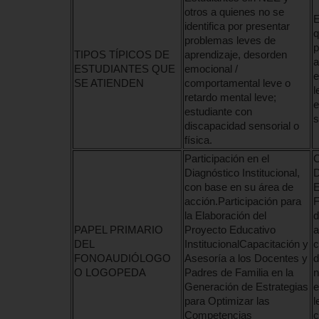
otros a quienes no se
E
identifica por presentar
q
problemas leves de
p
TIPOS TÍPICOS DE
aprendizaje, desorden
a
ESTUDIANTES QUE
emocional /
e
SE ATIENDEN
comportamental leve o
l
retardo mental leve;
e
estudiante con
s
discapacidad sensorial o
física.
Participación en el
C
Diagnóstico Institucional,
D
con base en su área de
E
acción.Participación para
F
la Elaboración del
d
PAPEL PRIMARIO
Proyecto Educativo
a
DEL
InstitucionalCapacitación y
c
FONOAUDIÓLOGO
Asesoría a los Docentes y
d
O LOGOPEDA
Padres de Familia en la
n
Generación de Estrategias
e
para Optimizar las
l
Competencias
c