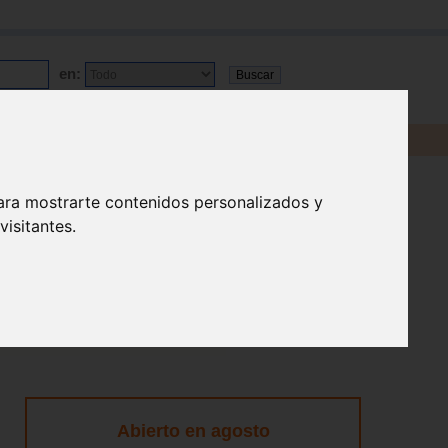
en:
ara mostrarte contenidos personalizados y
isitantes.
Abierto en agosto