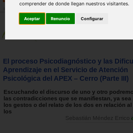
comprender de donde llegan nuestros visitantes.
Inicio
>
Revista
Aceptar
Renuncio
Configurar
El proceso Psicodiagnóstico y las Dific
Aprendizaje en el Servicio de Atención
Psicológica del APEX – Cerro (Parte III)
Escuchando el discurso de uno y otro podremo
las contradicciones que se manifiestan, ya sea 
los gestos o del relato de los dos en relación al 
los
Sebastián Méndez Errico