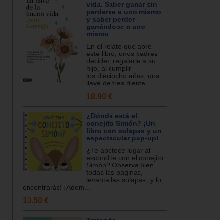
vida. Saber ganar sin
perderse a uno mismo
y saber perder
ganándose a uno
mismo
En el relato que abre
este libro, unos padres
deciden regalarle a su
hijo, al cumplir
los dieciocho años, una
llave de tres diente...
18.90 €
¿Dónde está el
conejito Simón? ¡Un
libro con solapas y un
espectacular pop-up!
¿Te apetece jugar al
escondite con el conejito
Simón? Observa bien
todas las páginas,
levanta las solapas ¡y lo
encontrarás! ¡Adem...
10.50 €