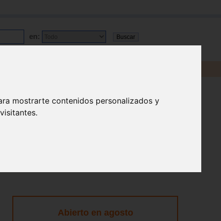
en:
ara mostrarte contenidos personalizados y
isitantes.
Abierto en agosto