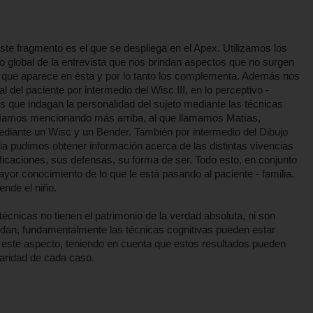
te fragmento es el que se despliega en el Apex. Utilizamos los
 global de la entrevista que nos brindan aspectos que no surgen
 lo que aparece en ésta y por lo tanto los complementa. Además nos
l del paciente por intermedio del Wisc III, en lo perceptivo -
 que indagan la personalidad del sujeto mediante las técnicas
eníamos mencionando más arriba, al que llamamos Matías,
ediante un Wisc y un Bender. También por intermedio del Dibujo
via pudimos obtener información acerca de las distintas vivencias
ificaciones, sus defensas, su forma de ser. Todo esto, en conjunto
or conocimiento de lo que le está pasando al paciente - familia.
ende el niño.
cnicas no tienen el patrimonio de la verdad absoluta, ni son
ndan, fundamentalmente las técnicas cognitivas pueden estar
 este aspecto, teniendo en cuenta que estos resultados pueden
laridad de cada caso.