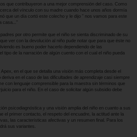
tos que contribuyeron a una mejor comprensión del caso. Como
o acerca del vínculo con su madre cuando hace unos años dormía
ó que un día cortó este colecho y le dijo " nos vamos para este
 casa..."
s padres por otro permite que el niño se sienta discriminado de su
 que ver con la devolución al niño pude notar que para que éste no
olviendo es bueno poder hacerlo dependiendo de las
el tipo de la narración de algún cuento con el cual el niño pueda
 Apex, en el que se detalla una visión más completa desde el
o deriva en el caso de las dificultades de aprendizaje casi siempre
rme con lenguaje comprensible para la maestra sin términos que
cio para el niño. En el caso de solicitar algún subsidio debe
ación psicodiagnóstica y una visión amplia del niño en cuanto a sus
e el primer contacto, el respeto del encuadre, la actitud ante la
ivas, las características afectivas y un resumen final. Para los
ndrá sus variantes.