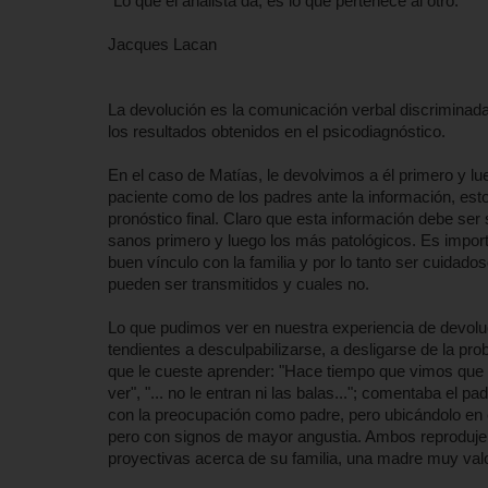
"Lo que el analista da, es lo que pertenece al otro."
Jacques Lacan
La devolución es la comunicación verbal discriminada
los resultados obtenidos en el psicodiagnóstico.
En el caso de Matías, le devolvimos a él primero y lu
paciente como de los padres ante la información, est
pronóstico final. Claro que esta información debe se
sanos primero y luego los más patológicos. Es import
buen vínculo con la familia y por lo tanto ser cuidad
pueden ser transmitidos y cuales no.
Lo que pudimos ver en nuestra experiencia de devolu
tendientes a desculpabilizarse, a desligarse de la prob
que le cueste aprender: "Hace tiempo que vimos que 
ver", "... no le entran ni las balas..."; comentaba el p
con la preocupación como padre, pero ubicándolo en e
pero con signos de mayor angustia. Ambos reprodujero
proyectivas acerca de su familia, una madre muy val