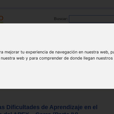
Buscar:
Formación
Directorio
Trabajo
Registro
ario
|
Profesionales
|
Glosario
|
Patologías
|
Actualidad
ra mejorar tu experiencia de navegación en nuestra web, p
n nuestra web y para comprender de donde llegan nuestros v
s Dificultades de Aprendizaje en el