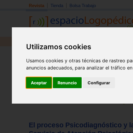
Revista
Tienda
Bolsa Trabajo
Revista
Libros
Material
Juguetes
Utilizamos cookies
Tema quincena
|
Detección
|
Orientación
|
Interdisciplin
Usamos cookies y otras técnicas de rastreo pa
Inicio
>
Revista
anuncios adecuados, para analizar el tráfico e
Aceptar
Renuncio
Configurar
El proceso Psicodiagnóstico y la