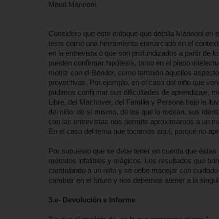
Maud Mannoni
Considero que este enfoque que detalla Mannoni en es
tests como una herramienta enmarcada en el contexto
en la entrevista o que son profundizados a partir de
pueden confirmar hipótesis, tanto en el plano intelectua
motriz con el Bender, como también aquellos aspectos
proyectivas. Por ejemplo, en el caso del niño que v
pudimos confirmar sus dificultades de aprendizaje, m
Libre, del Machover, del Familia y Persona bajo la llu
del niño, de sí mismo, de los que lo rodean, sus ident
con las entrevistas nos permite aproximarnos a un may
En el caso del tema que tocamos aquí, porqué no apr
Por supuesto que se debe tener en cuenta que éstas té
métodos infalibles y mágicos. Los resultados que bri
caratulando a un niño y se debe manejar con cuidado
cambiar en el futuro y nos debemos atener a la singu
3.e- Devolución e Informe