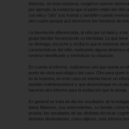
Además, en esta instancia, surgieron nuevos elemen
por ejemplo, la conducta que el padre relató del niñ
con ella y "olía" sus manos y también cuando mencion
otro cuarto porque acá dormimos los hombres de esta
La devolución diferenciada, al niño por un lado y a lo
grupo familiar favoreciendo su identidad. Lo que tiene
se distraiga, escuche y reciba lo que le estamos dev
características del niño, realizando alguna dinámica d
sentirse identificado y simbolizar su situación.
En cuanto al informe, realizamos uno que queda en el
punto de vista psicológico del caso. Otro para quien l
es la maestra, en este caso se intenta hacer un info
puedan malinterpretarse y que desemboque en un perjui
hacerse otro informe para la institución que la otorga.
En general se trata de dar los resultados de la indag
datos filiatorios, sus antecedentes, su familia, cómo fu
prueba, los resultados de las distintas técnicas cognit
distintos destinatarios, como dijimos, este informe te