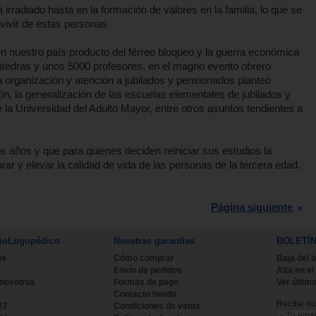
rradiado hasta en la formación de valores en la familia, lo que se
vivir de estas personas
 en nuestro país producto del férreo bloqueo y la guerra económica
átedras y unos 5000 profesores, en el magno evento obrero
a organización y atención a jubilados y pensionados planteó
ón, la generalización de las escuelas elementales de jubilados y
e la Universidad del Adulto Mayor, entre otros asuntos tendientes a
 años y que para quienes deciden reiniciar sus estudios la
orar y elevar la calidad de vida de las personas de la tercera edad.
Página siguiente
ioLogopédico
Nuestras garantías
BOLETÍ
os
Cómo comprar
Baja del b
Envío de pedidos
Alta en el
 nosotros
Formas de pago
Ver último
Contacto tienda
Recibe nue
27
Condiciones de venta