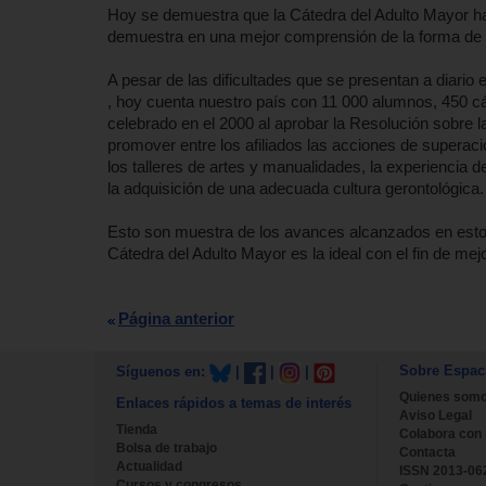
Hoy se demuestra que la Cátedra del Adulto Mayor ha i
demuestra en una mejor comprensión de la forma de 
A pesar de las dificultades que se presentan a diario
, hoy cuenta nuestro país con 11 000 alumnos, 450 c
celebrado en el 2000 al aprobar la Resolución sobre l
promover entre los afiliados las acciones de superaci
los talleres de artes y manualidades, la experiencia d
la adquisición de una adecuada cultura gerontológica.
Esto son muestra de los avances alcanzados en estos
Cátedra del Adulto Mayor es la ideal con el fin de mej
Página anterior
Sobre Espac
Síguenos en:
|
|
|
Quienes som
Enlaces rápidos a temas de interés
Aviso Legal
Tienda
Colabora con
Bolsa de trabajo
Contacta
Actualidad
ISSN 2013-06
Cursos y congresos