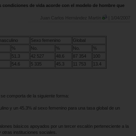
as condiciones de vida acorde con el modelo de hombre que
Juan Carlos Hernández Martín
| 1/04/2007
asculino
Sexo femenino
Global
%
No.
%
No.
%
51.3
42 527
48.6
87 354
100
54.6
5 335
45.3
11 753
13.4
se comporta de la siguiente forma:
ino y un 45.3% al sexo femenino para una tasa global de un
alones básicos apoyados por un tercer escalón perteneciente a la
 otras instituciones sociales.