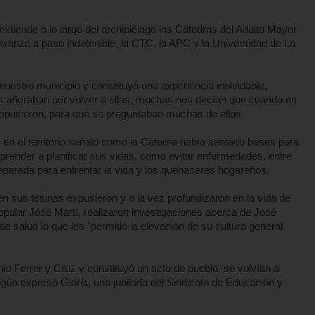
xtiende a lo largo del archipiélago las Cátedras del Adulto Mayor
avanza a paso indetenible, la CTC, la APC y la Universidad de La
uestro municipio y constituyó una experiencia inolvidable,
s añoraban por volver a ellas, muchas nos decían que cuando en
e opusieron, para qué se preguntaban muchas de ellos
s en el territorio señaló como la Cátedra había sentado bases para
 aprender a planificar sus vidas, como evitar enfermedades, entre
reparada para enfrentar la vida y los quehaceres hogareños.
en sus tesinas expusieron y a la vez profundizaron en la vida de
Popular José Martí, realizaron investigaciones acerca de José
de salud lo que les `permitió la elevación de su cultura general
nio Ferrer y Cruz y constituyó un acto de pueblo, se volvían a
egún expresó Gloria, una jubilada del Sindicato de Educación y