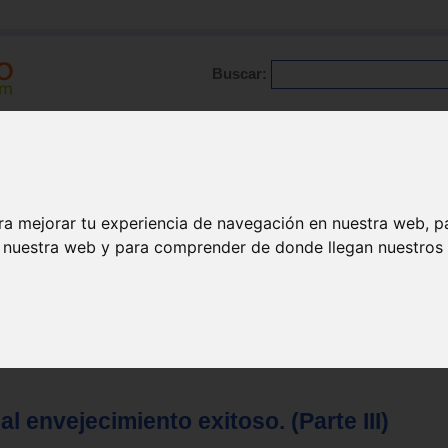
Buscar:
Formación
Directorio
Trabajo
Registro
ario
|
Profesionales
|
Glosario
|
Patologías
|
Actualidad
ra mejorar tu experiencia de navegación en nuestra web, p
n nuestra web y para comprender de donde llegan nuestros v
l envejecimiento exitoso. (Parte III)