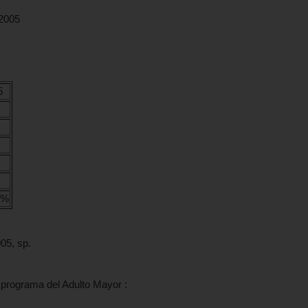
 2005
5
5%
05, sp.
l programa del Adulto Mayor :