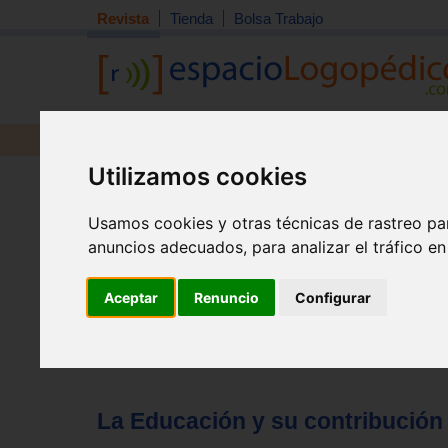
Revista
Tienda
Bolsa Trabajo
Revista
Libros
Material
Juguetes
Utilizamos cookies
Tema quincena
|
Detección
|
Orientación
|
Interdisciplin
Inicio
>
Revista
Usamos cookies y otras técnicas de rastreo pa
anuncios adecuados, para analizar el tráfico e
Aceptar
Renuncio
Configurar
La Educación y su contribución a