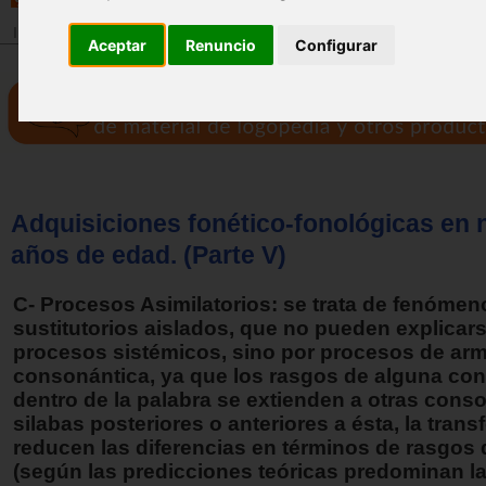
Inicio
>
Revista
Aceptar
Renuncio
Configurar
Adquisiciones fonético-fonológicas en 
años de edad. (Parte V)
C- Procesos Asimilatorios: se trata de fenómen
sustitutorios aislados, que no pueden explicar
procesos sistémicos, sino por procesos de ar
consonántica, ya que los rasgos de alguna co
dentro de la palabra se extienden a otras cons
silabas posteriores o anteriores a ésta, la trans
reducen las diferencias en términos de rasgos d
(según las predicciones teóricas predominan l