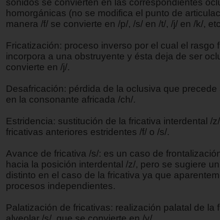
sonidos se convierten en las correspondientes ocl
homorgánicas (no se modifica el punto de articulac
manera /f/ se convierte en /p/, /s/ en /t/, /j/ en /k/, etc
Fricatización: proceso inverso por el cual el rasgo f
incorpora a una obstruyente y ésta deja de ser oclu
convierte en /j/.
Desafricación: pérdida de la oclusiva que precede a
en la consonante africada /ch/.
Estridencia: sustitución de la fricativa interdental /z
fricativas anteriores estridentes /f/ o /s/.
Avance de fricativa /s/: es un caso de frontalización
hacia la posición interdental /z/, pero se sugiere u
distinto en el caso de la fricativa ya que aparente
procesos independientes.
Palatización de fricativas: realización palatal de la f
alveolar /s/, que se convierte en /y/.