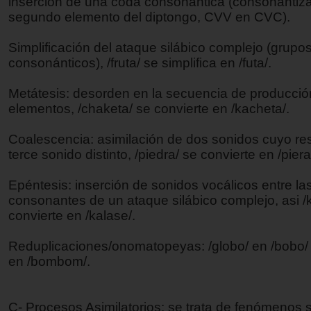
inserción de una coda consonántica (consonantiza
segundo elemento del diptongo, CVV en CVC).
Simplificación del ataque silábico complejo (grupo
consonánticos), /fruta/ se simplifica en /futa/.
Metátesis: desorden en la secuencia de producció
elementos, /chaketa/ se convierte en /kacheta/.
Coalescencia: asimilación de dos sonidos cuyo re
terce sonido distinto, /piedra/ se convierte en /piera
Epéntesis: inserción de sonidos vocálicos entre la
consonantes de un ataque silábico complejo, asi /
convierte en /kalase/.
Reduplicaciones/onomatopeyas: /globo/ en /bobo/ 
en /bombom/.
C- Procesos Asimilatorios: se trata de fenómenos s