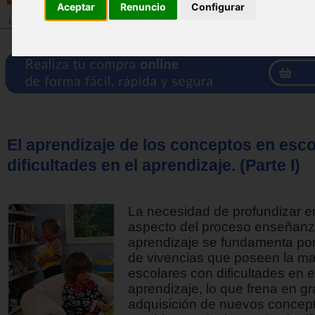
Aceptar
Renuncio
Configurar
Inicio
>
Revista
El aprendizaje de los conceptos en esc
dificultades en el aprendizaje. (Parte I)
La necesidad de profundizar e
aspecto del proceso enseñan
aprendizaje se fundamenta por
de vivencias que poseen la ma
escolares con dificultades en e
aprendizaje, lo que frena en g
adquisición de nuevos concep