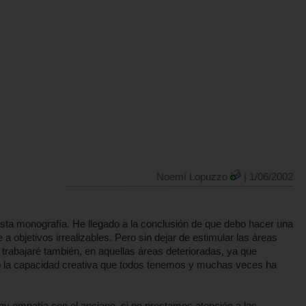
Noemí Lopuzzo
| 1/06/2002
ta monografía. He llegado a la conclusión de que debo hacer una
 objetivos irrealizables. Pero sin dejar de estimular las áreas
 trabajaré también, en aquellas áreas deterioradas, ya que
do la capacidad creativa que todos tenemos y muchas veces ha
hay empatía con el anciano, si no prestamos atención a las