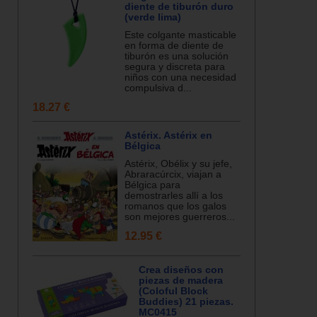
diente de tiburón duro
(verde lima)
Este colgante masticable
en forma de diente de
tiburón es una solución
segura y discreta para
niños con una necesidad
compulsiva d...
18.27 €
Astérix. Astérix en
Bélgica
Astérix, Obélix y su jefe,
Abraracúrcix, viajan a
Bélgica para
demostrarles allí a los
romanos que los galos
son mejores guerreros...
12.95 €
Crea diseños con
piezas de madera
(Coloful Block
Buddies) 21 piezas.
MC0415