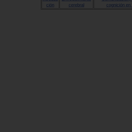
ción
cerebral
cognición en 