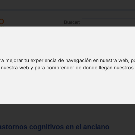
Buscar:
Formación
Directorio
Trabajo
Registro
ario
|
Profesionales
|
Glosario
|
Patologías
|
Actualidad
ra mejorar tu experiencia de navegación en nuestra web, p
n nuestra web y para comprender de donde llegan nuestros v
rastornos cognitivos en el anciano