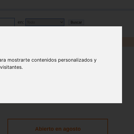
en:
ara mostrarte contenidos personalizados y
isitantes.
Abierto en agosto