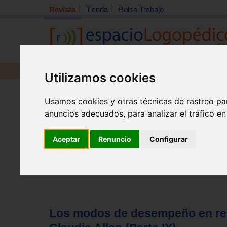
Revista
Tienda
Bolsa Trabajo
Revista
Libros
Material
Juguetes
Utilizamos cookies
Tema quincena
|
Detección
|
Orientación
|
Interdisciplin
Usamos cookies y otras técnicas de rastreo pa
Inicio
>
Revista
anuncios adecuados, para analizar el tráfico e
Aceptar
Renuncio
Configurar
Los modos de desempeño en rela