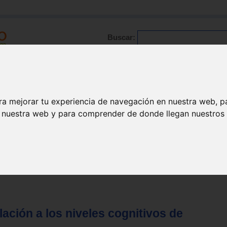
Buscar:
Formación
Directorio
Trabajo
Registro
ario
|
Profesionales
|
Glosario
|
Patologías
|
Actualidad
ra mejorar tu experiencia de navegación en nuestra web, p
n nuestra web y para comprender de donde llegan nuestros v
ción a los niveles cognitivos de