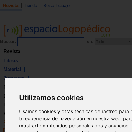
Revista
Tienda
Bolsa Trabajo
Buscar:
en:
Revista
Libros
Material
Juguetes
Formación
Utilizamos cookies
Directorio
Trabajo
Usamos cookies y otras técnicas de rastreo para 
Registro
tu experiencia de navegación en nuestra web, par
mostrarte contenidos personalizados y anuncios