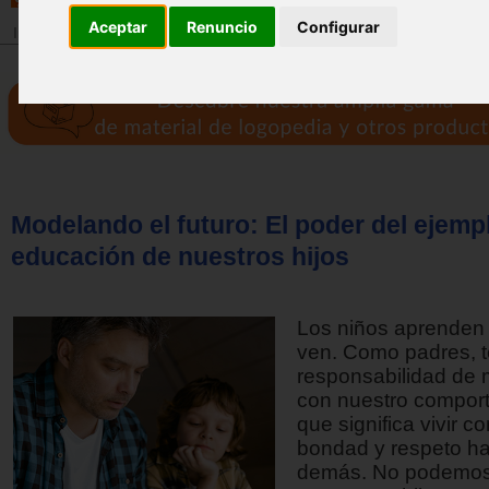
Aceptar
Renuncio
Configurar
Inicio
>
Revista
Modelando el futuro: El poder del ejempl
educación de nuestros hijos
Los niños aprenden 
ven. Como padres, 
responsabilidad de 
con nuestro comport
que significa vivir co
bondad y respeto ha
demás. No podemos