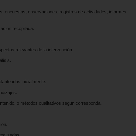
tas, encuestas, observaciones, registros de actividades, informes
mación recopilada.
spectos relevantes de la intervención.
lisis.
planteados inicialmente.
ndizajes.
 contenido, o métodos cualitativos según corresponda.
ión.
realizadas.