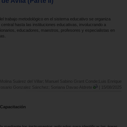
e Avila (Parte II)
del trabajo metodológico en el sistema educativo se organiza
 central hasta las instituciones educativas, involucrando a
ionarios, educadores, maestros, profesores y especialistas en
eas.
Molina Suárez del Villar; Manuel Sabino Grant Conde;Luis Enrique
Rosario Gonzalez Sánchez; Soriana Davao Aldrete
| 15/08/2025
 Capacitación
da mediante los instrumentos aplicados para identificar las áreas