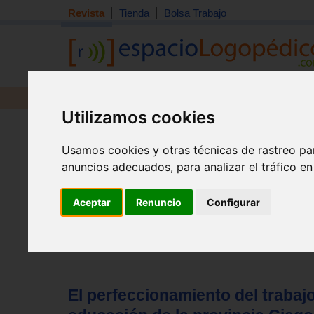
Revista
Tienda
Bolsa Trabajo
Revista
Libros
Material
Juguetes
Utilizamos cookies
Tema quincena
|
Detección
|
Orientación
|
Interdisciplin
Inicio
>
Revista
Usamos cookies y otras técnicas de rastreo pa
anuncios adecuados, para analizar el tráfico e
Aceptar
Renuncio
Configurar
El perfeccionamiento del trabaj