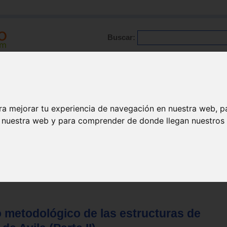
Buscar:
Formación
Directorio
Trabajo
Registro
ario
|
Profesionales
|
Glosario
|
Patologías
|
Actualidad
ra mejorar tu experiencia de navegación en nuestra web, p
n nuestra web y para comprender de donde llegan nuestros v
o metodológico de las estructuras de