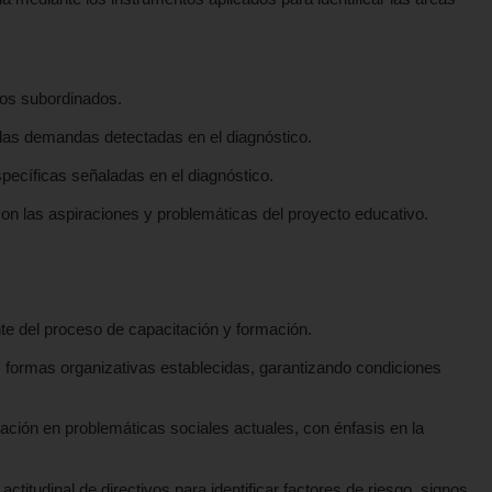
los subordinados.
 las demandas detectadas en el diagnóstico.
pecíficas señaladas en el diagnóstico.
 con las aspiraciones y problemáticas del proyecto educativo.
e del proceso de capacitación y formación.
 formas organizativas establecidas, garantizando condiciones
mación en problemáticas sociales actuales, con énfasis en la
titudinal de directivos para identificar factores de riesgo, signos