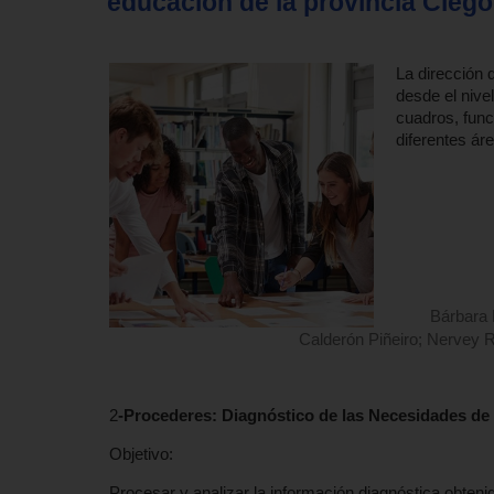
educación de la provincia Ciego d
La dirección 
desde el nivel
cuadros, func
diferentes ár
Bárbara 
Calderón Piñeiro; Nervey 
2
-Procederes: Diagnóstico de las Necesidades de
Objetivo:
Procesar y analizar la información diagnóstica obteni