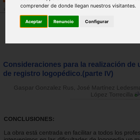
comprender de donde llegan nuestros visitantes.
Inicio
>
Revista
Aceptar
Renuncio
Configurar
Consideraciones para la realización de
de registro logopédico.(parte IV)
Gaspar Gonzalez Rus, José Martínez Ledesm
López Torrecilla
CONCLUSIONES:
La obra está centrada en facilitar a todos los prof
intervenimos en las dificultades de logopedia un 