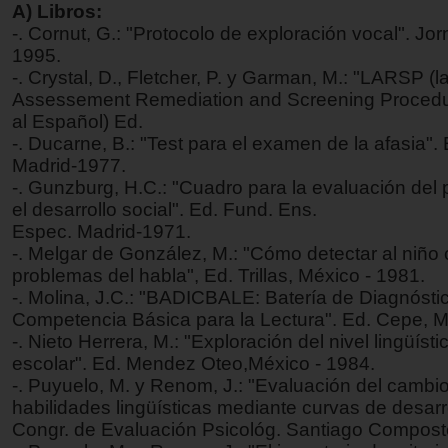
A) Libros:
-. Cornut, G.: "Protocolo de exploración vocal". J
1995.
-. Crystal, D., Fletcher, P. y Garman, M.: "LARSP (
Assessement Remediation and Screening Procedur
al Español) Ed.
-. Ducarne, B.: "Test para el examen de la afasia". 
Madrid-1977.
-. Gunzburg, H.C.: "Cuadro para la evaluación del
el desarrollo social". Ed. Fund. Ens.
Espec. Madrid-1971.
-. Melgar de González, M.: "Cómo detectar al niño
problemas del habla", Ed. Trillas, México - 1981.
-. Molina, J.C.: "BADICBALE: Batería de Diagnóstic
Competencia Básica para la Lectura". Ed. Cepe, Ma
-. Nieto Herrera, M.: "Exploración del nivel lingüíst
escolar". Ed. Mendez Oteo,México - 1984.
-. Puyuelo, M. y Renom, J.: "Evaluación del cambi
habilidades lingüísticas mediante curvas de desarro
Congr. de Evaluación Psicológ. Santiago Compost