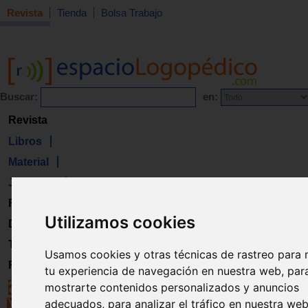
Revista
Tienda
Bolsa Trabajo
Buscar:
en:
Revista
Libros
Material
Juguetes
Formación
Utilizamos cookies
Directorio
Trabajo
Usamos cookies y otras técnicas de rastreo para 
Registro
tu experiencia de navegación en nuestra web, par
mostrarte contenidos personalizados y anuncios
adecuados, para analizar el tráfico en nuestra we