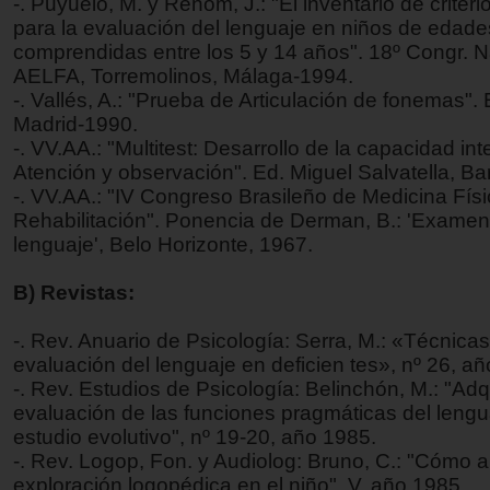
-. Puyuelo, M. y Renom, J.: "El inventario de criteri
para la evaluación del lenguaje en niños de edade
comprendidas entre los 5 y 14 años". 18º Congr. N
AELFA, Torremolinos, Málaga-1994.
-. Vallés, A.: "Prueba de Articulación de fonemas".
Madrid-1990.
-. VV.AA.: "Multitest: Desarrollo de la capacidad int
Atención y observación". Ed. Miguel Salvatella, Ba
-. VV.AA.: "IV Congreso Brasileño de Medicina Físi
Rehabilitación". Ponencia de Derman, B.: 'Examen
lenguaje', Belo Horizonte, 1967.
B) Revistas:
-. Rev. Anuario de Psicología: Serra, M.: «Técnica
evaluación del lenguaje en deficien tes», nº 26, a
-. Rev. Estudios de Psicología: Belinchón, M.: "Adq
evaluación de las funciones pragmáticas del lengu
estudio evolutivo", nº 19-20, año 1985.
-. Rev. Logop, Fon. y Audiolog: Bruno, C.: "Cómo a
exploración logopédica en el niño", V, año 1985.