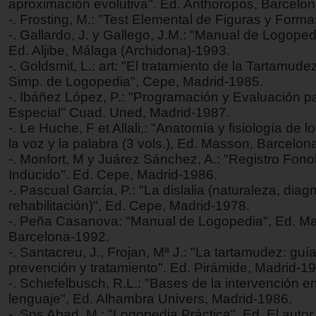
aproximación evolutiva". Ed. Anthoropos, Barcelo
-. Frosting, M.: "Test Elemental de Figuras y Forma
-. Gallardo, J. y Gallego, J.M.: "Manual de Logoped
Ed. Aljibe, Málaga (Archidona)-1993.
-. Goldsmit, L.: art: "El tratamiento de la Tartamudez
Simp. de Logopedia", Cepe, Madrid-1985.
-. Ibáñez López, P.: "Programación y Evaluación p
Especial" Cuad. Uned, Madrid-1987.
-. Le Huche, F et Allali,: "Anatomía y fisiología de 
la voz y la palabra (3 vols.), Ed. Masson, Barcelon
-. Monfort, M y Juárez Sánchez, A.: "Registro Fono
Inducido". Ed. Cepe, Madrid-1986.
-. Pascual García, P.: "La dislalia (naturaleza, diag
rehabilitación)", Ed. Cepe, Madrid-1978.
-. Peña Casanova: "Manual de Logopedia", Ed. M
Barcelona-1992.
-. Santacreu, J., Frojan, Mª J.: "La tartamudez: guí
prevención y tratamiento". Ed. Pirámide, Madrid-1
-. Schiefelbusch, R.L.: "Bases de la intervención en
lenguaje", Ed. Alhambra Univers, Madrid-1986.
-. Sos Abad, M.: "Logopedia Práctica", Ed. El autor