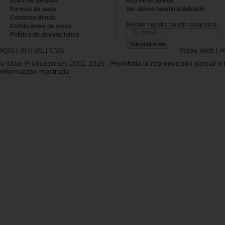
Envío de pedidos
Alta en el boletin
Formas de pago
Ver último boletin publicado
Contacto tienda
Recibe nuestro boletín quincenal.
Condiciones de venta
Política de devoluciones
RSS
|
XHTML
|
CSS
Mapa Web
|
R
© Majo Producciones 2001-2026
- Prohibida la reproducción parcial o t
información mostrada