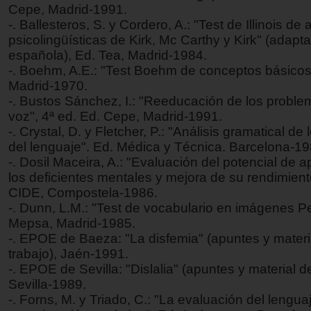
Cepe, Madrid-1991.
-. Ballesteros, S. y Cordero, A.: "Test de Illinois de 
psicolingüísticas de Kirk, Mc Carthy y Kirk" (adapt
española), Ed. Tea, Madrid-1984.
-. Boehm, A.E.: "Test Boehm de conceptos básicos
Madrid-1970.
-. Bustos Sánchez, I.: "Reeducación de los proble
voz", 4ª ed. Ed. Cepe, Madrid-1991.
-. Crystal, D. y Fletcher, P.: "Análisis gramatical de 
del lenguaje". Ed. Médica y Técnica. Barcelona-19
-. Dosil Maceira, A.: "Evaluación del potencial de 
los deficientes mentales y mejora de su rendimien
CIDE, Compostela-1986.
-. Dunn, L.M.: "Test de vocabulario en imágenes P
Mepsa, Madrid-1985.
-. EPOE de Baeza: "La disfemia" (apuntes y materi
trabajo), Jaén-1991.
-. EPOE de Sevilla: "Dislalia" (apuntes y material de
Sevilla-1989.
-. Forns, M. y Triado, C.: "La evaluación del lengua