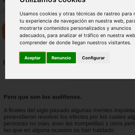
Inicio
>
Revista
Usamos cookies y otras técnicas de rastreo para 
tu experiencia de navegación en nuestra web, par
mostrarte contenidos personalizados y anuncios
adecuados, para analizar el tráfico en nuestra we
comprender de donde llegan nuestros visitantes.
Aceptar
Renuncio
Configurar
La oportunidad de vuestro hijo (parte II)
Juan Carlos Calvo
Pero que son los audífonos.
A finales del siglo pasado algunas mentes inquiet
pretendieron resolver los efectos por los cuales a
personas no oían, eran las trompetillas y otros per
las que en alguna ocasión os han hablado.