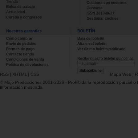
Tienda
Colabora con nosotros
Bolsa de trabajo
Contacta
Actualidad
ISSN 2013-0627
Cursos y congresos
Gestionar cookies
Nuestras garantías
BOLETÍN
Cómo comprar
Baja del boletin
Envío de pedidos
Alta en el boletin
Formas de pago
Ver último boletin publicado
Contacto tienda
Recibe nuestro boletín quincenal.
Condiciones de venta
Política de devoluciones
RSS
|
XHTML
|
CSS
Mapa Web
|
R
© Majo Producciones 2001-2026
- Prohibida la reproducción parcial o t
información mostrada