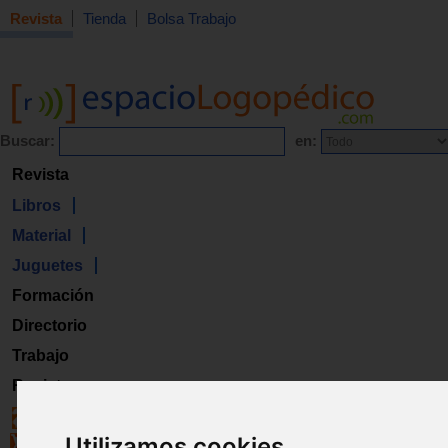
Revista
Tienda
Bolsa Trabajo
Buscar:
en:
Revista
Libros
Material
Juguetes
Formación
Directorio
Trabajo
Registro
Utilizamos cookies