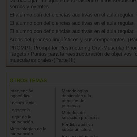
Metodologia - Lenguaje de señas entre niños sordos de
sordos y oyentes
El alumno con deficiencias auditivas en el aula regular. 
El alumno con deficiencias auditivas en el aula regular. 
El alumno con deficiencias auditivas en el aula regular. 
Áreas del proceso lingüísticos y sus componentes. (Par
PROMPT: Prompt for Restructuring Oral-Muscular Phon
Targets./ Puntos para la reestructuración de objetivos f
musculares orales-(Parte III)
OTROS TEMAS
Intervención
Metodologías
logopédica.
destinadas a la
atención de
Lectura labial.
personas
Logogenia
Métodos de
Lugar de la
selección protésica.
intervención.
Pérdida auditiva
Metodologías de la
súbita unilateral
intervención
Proceso integrador