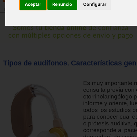
Aceptar
Renuncio
Configurar
Inicio
>
Revista
Tipos de audífonos. Características gen
Es muy importante r
consulta previa con 
otorrinolaringólogo 
informe y oriente, l
todos los estudios p
para conocer cual e
o prótesis auditiva, 
corresponde al pacie
dependerá de varios